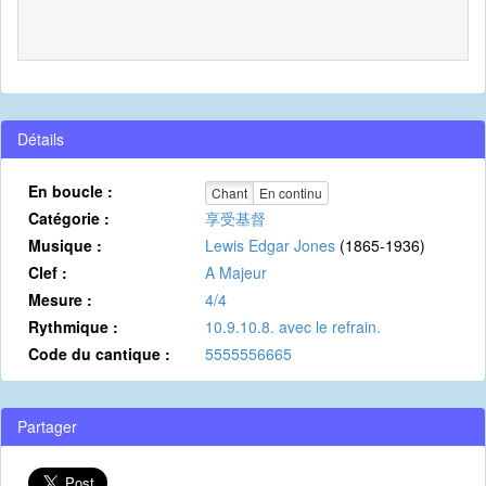
Détails
En boucle :
Chant
En continu
Catégorie :
享受基督
Musique :
Lewis Edgar Jones
(1865-1936)
Clef :
A Majeur
Mesure :
4/4
Rythmique :
10.9.10.8. avec le refrain.
Code du cantique :
5555556665
Partager