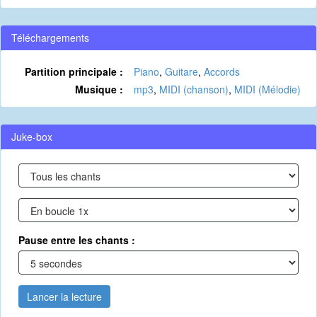
Téléchargements
Partition principale :
Piano
,
Guitare
,
Accords
Musique :
mp3
,
MIDI (chanson)
,
MIDI (Mélodie)
Juke-box
Pause entre les chants :
Lancer la lecture