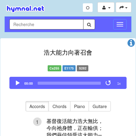
Toggle
Navigati
浩大能力向著召會
Cs255
E1175
S282
Audio
00:00
1x
Player
Accords
Chords
Piano
Guitare
基督復活能力浩大無比，
1
今向祂身體，正在輸供；
我們藉信領受這大能力─