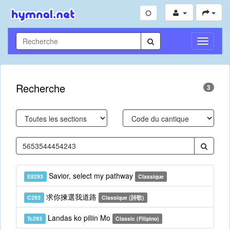
Toggle
Navigati
Recherche
3
Savior, select my pathway
E8293
Classique
求你揀選我道路
C293
Classique (詩歌)
Landas ko piliin Mo
Tc293
Classic (Filipino)