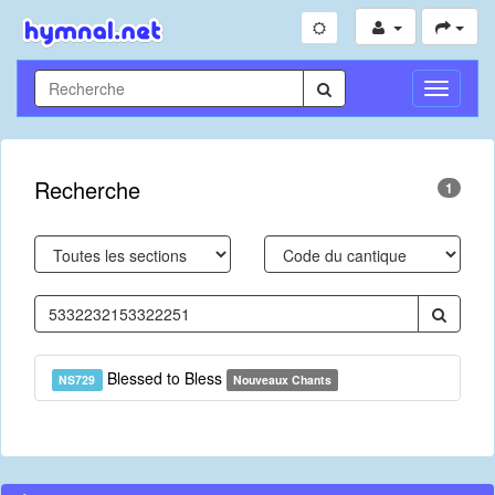
Toggle
Navigati
Recherche
1
Blessed to Bless
NS729
Nouveaux Chants