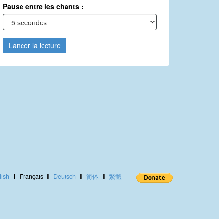
Pause entre les chants :
Lancer la lecture
lish
Français
Deutsch
简体
繁體