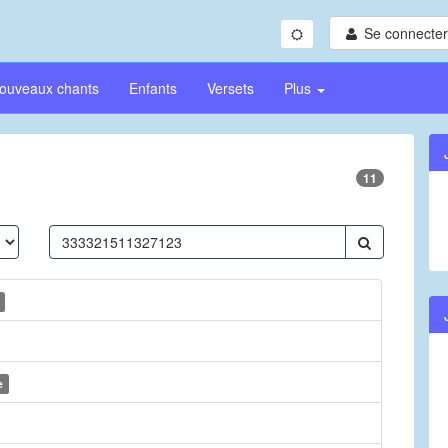
Se connecter/
ouveaux chants
Enfants
Versets
Plus
11
e