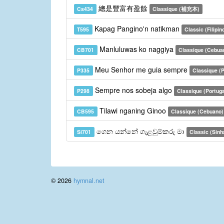
總是豐富有盈餘
Cs434
Classique (補充本)
Kapag Pangino'n natikman
T595
Classic (Filipin
Manluluwas ko naggiya
CB701
Classique (Cebua
Meu Senhor me guia sempre
P335
Classique (P
Sempre nos sobeja algo
P298
Classique (Portuga
Tilawi nganing Ginoo
CB595
Classique (Cebuano)
ගෙන යන්නේ ගැළවුම්කරු මා
Si701
Classic (Sinh
© 2026
hymnal.net