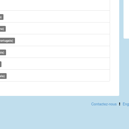
o)
no)
ortugais)
is)
ala)
Contactez-nous
Eng