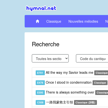
Classique
Nouvelles mélodies
N
Recherche
All the way my Savior leads me
E701
Classique
Once I stood in condemnation
E478
Classique
There is always something over
E595
Classiqu
一路我蒙救主引領
C508
Classique (詩歌)