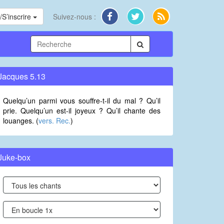
S’inscrire
Suivez-nous :
Jacques 5.13
Quelqu’un parmi vous souffre-t-il du mal ? Qu’il
prie. Quelqu’un est-il joyeux ? Qu’il chante des
louanges. (
vers. Rec.
)
Juke-box