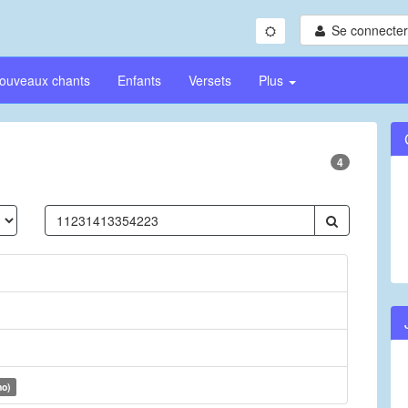
Se connecter/
ouveaux chants
Enfants
Versets
Plus
4
no)