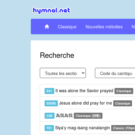
Classique
Nouvelles mélodies
N
Recherche
It was alone the Savior prayed
E91
Classique
Jesus alone did pray for me
E8088
Classique
為我為我
C88
Classique (詩歌)
Siya'y mag-isang nanalangin
T91
Classic (Filipi