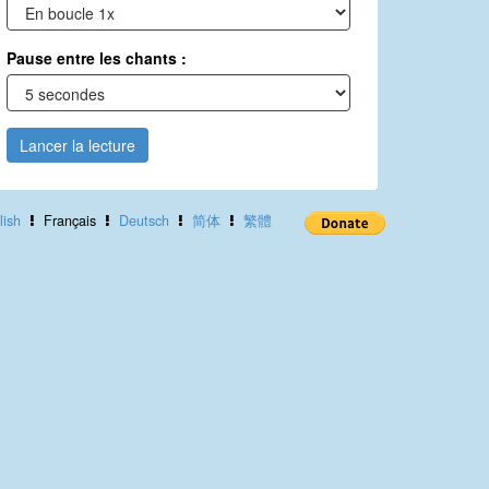
Pause entre les chants :
Lancer la lecture
lish
Français
Deutsch
简体
繁體