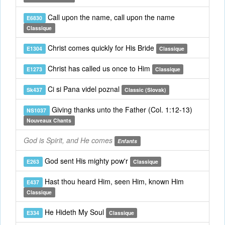
Call upon the name, call upon the name
E6830
Classique
Christ comes quickly for His Bride
E1304
Classique
Christ has called us once to Him
E1273
Classique
Ci si Pana videl poznal
Sk437
Classic (Slovak)
Giving thanks unto the Father (Col. 1:12-13)
NS1037
Nouveaux Chants
God is Spirit, and He comes
Enfants
God sent His mighty pow'r
E263
Classique
Hast thou heard Him, seen Him, known Him
E437
Classique
He Hideth My Soul
E334
Classique