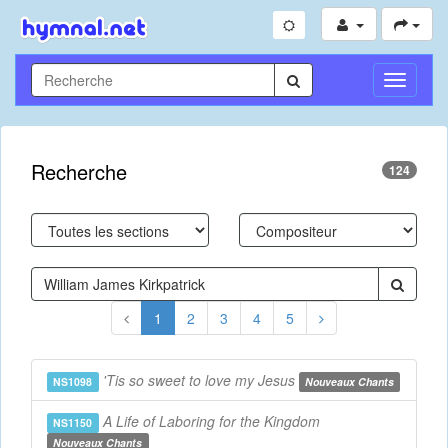
Toggle
Navigati
Recherche
124
1
2
3
4
5
'Tis so sweet to love my Jesus
NS1098
Nouveaux Chants
A Life of Laboring for the Kingdom
NS1150
Nouveaux Chants