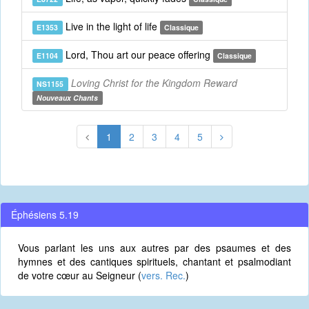
Live in the light of life
E1353
Classique
Lord, Thou art our peace offering
E1104
Classique
Loving Christ for the Kingdom Reward
NS1155
Nouveaux Chants
1
2
3
4
5
Éphésiens 5.19
Vous parlant les uns aux autres par des psaumes et des
hymnes et des cantiques spirituels, chantant et psalmodiant
de votre cœur au Seigneur (
vers. Rec.
)