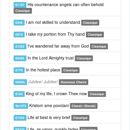
His countenance angels can often behold
E1137
Classique
I am not skilled to understand
E346
Classique
I take my portion from Thy hand
E673
Classique
I've wandered far away from God
E1052
Classique
In the Lord Almighty trust
E8485
Classique
In the holiest place
E770
Classique
Jubilee! Jubilee!
NS695
Nouveaux Chants
King of my life, I crown Thee now
E160
Classique
Kristom sme povolani
Sk1273
Classic (Slovak)
Life at best is very brief
E1043
Classique
Life, as vapor, quickly fades
E8722
Classique