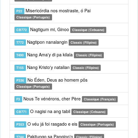
Misericórdia nos mostraste, ó Pai
P22
Classique (Portugais)
Nagtigum mi, Ginoo
CB772
Classique (Cebuano)
Nagtipon nanalangin
T772
Classic (Filipino)
Nang Ama'y di pa kilala
T490
Classic (Filipino)
Nang Kristo'y natalian
T155
Classic (Filipino)
No Éden, Deus ao homem pôs
P336
Classique (Portugais)
Nous Te vénérons, cher Père
F3
Classique (Français)
O nagisi na ang tabil
CB771
Classique (Cebuano)
O véu já foi rasgado e eis
P353
Classique (Portugais)
Pakitungo sa Pangino'n
T744
Classic (Filipino)