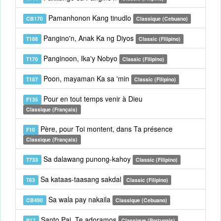
Pamanhonon Kang tinudlo
CB170
Classique (Cebuano)
Pangino'n, Anak Ka ng Diyos
T188
Classic (Filipino)
Panginoon, Ika'y Nobyo
T170
Classic (Filipino)
Poon, mayaman Ka sa 'min
T187
Classic (Filipino)
Pour en tout temps venir à Dieu
F135
Classique (Français)
Père, pour Toi montent, dans Ta présence
F10
Classique (Français)
Sa dalawang punong-kahoy
T733
Classic (Filipino)
Sa kataas-taasang sakdal
T63
Classic (Filipino)
Sa wala pay nakaila
CB490
Classique (Cebuano)
Santo Pai, Te adoramos
P17
Classique (Portugais)