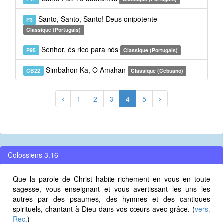
Santo, Santo, Santo! Deus onipotente
P3
Classique (Portugais)
Senhor, és rico para nós
P95
Classique (Portugais)
Simbahon Ka, O Amahan
CB22
Classique (Cebuano)
1
2
3
4
5
Colossiens 3.16
Que la parole de Christ habite richement en vous en toute
sagesse, vous enseignant et vous avertissant les uns les
autres par des psaumes, des hymnes et des cantiques
spirituels, chantant à Dieu dans vos cœurs avec grâce. (
vers.
Rec.
)