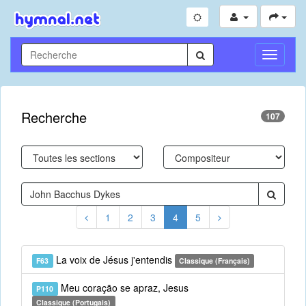
Toggle
Navigati
Recherche
107
1
2
3
4
5
La voix de Jésus j'entendis
F63
Classique (Français)
Meu coração se apraz, Jesus
P110
Classique (Portugais)