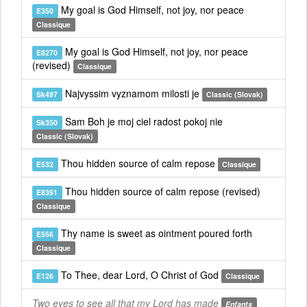
My goal is God Himself, not joy, nor peace
E350
Classique
My goal is God Himself, not joy, nor peace
E8270
(revised)
Classique
Najvyssim vyznamom milosti je
Sk497
Classic (Slovak)
Sam Boh je moj ciel radost pokoj nie
Sk350
Classic (Slovak)
Thou hidden source of calm repose
E532
Classique
Thou hidden source of calm repose (revised)
E8391
Classique
Thy name is sweet as ointment poured forth
E556
Classique
To Thee, dear Lord, O Christ of God
E126
Classique
Two eyes to see all that my Lord has made
Enfants