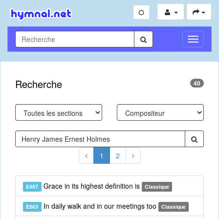
Toggle
Navigati
Recherche
40
1
2
Grace in its highest definition is
E497
Classique
In daily walk and in our meetings too
E863
Classique