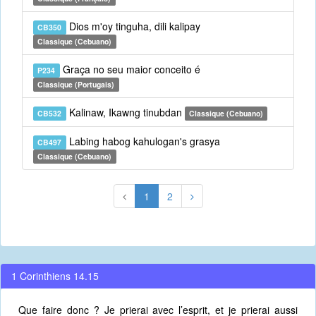
Dios m'oy tinguha, dili kalipay
CB350
Classique (Cebuano)
Graça no seu maior conceito é
P234
Classique (Portugais)
Kalinaw, Ikawng tinubdan
CB532
Classique (Cebuano)
Labing habog kahulogan's grasya
CB497
Classique (Cebuano)
1
2
1 Corinthiens 14.15
Que faire donc ? Je prierai avec l’esprit, et je prierai aussi