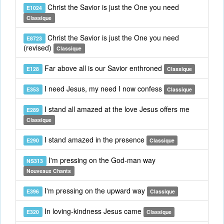
Christ the Savior is just the One you need
E1024
Classique
Christ the Savior is just the One you need
E8723
(revised)
Classique
Far above all is our Savior enthroned
E128
Classique
I need Jesus, my need I now confess
E353
Classique
I stand all amazed at the love Jesus offers me
E289
Classique
I stand amazed in the presence
E290
Classique
I'm pressing on the God-man way
NS313
Nouveaux Chants
I'm pressing on the upward way
E396
Classique
In loving-kindness Jesus came
E320
Classique