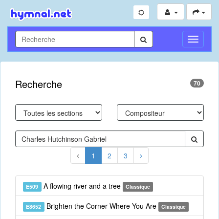
Toggle
Navigati
Recherche
70
1
2
3
A flowing river and a tree
E509
Classique
Brighten the Corner Where You Are
E8652
Classique