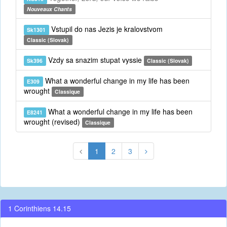
Nouveaux Chants
Vstupil do nas Jezis je kralovstvom
Sk1301
Classic (Slovak)
Vzdy sa snazim stupat vyssie
Sk396
Classic (Slovak)
What a wonderful change in my life has been
E309
wrought
Classique
What a wonderful change in my life has been
E8241
wrought (revised)
Classique
1
2
3
1 Corinthiens 14.15