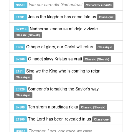
Into our care did God entrust
NS510
Nouveaux Chants
Jesus the kingdom has come into us
E1301
Classique
Nadherna zmena sa mi deje v zivote
Sk1219
Classic (Slovak)
O hope of glory, our Christ will return
E966
Classique
O nadej slavy Kristus sa vrati
Sk966
Classic (Slovak)
Sing we the King who is coming to reign
E151
Classique
Someone's forsaking the Savior's way
E8329
Classique
Ten strom a prudiaca rieka
Sk509
Classic (Slovak)
The Lord has been revealed in us
E1300
Classique
Together, Lord, our voice we raise
NS816