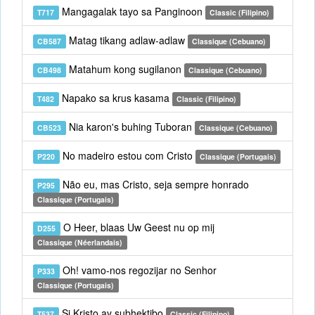
Mangagalak tayo sa Panginoon
T717
Classic (Filipino)
Matag tikang adlaw-adlaw
CB587
Classique (Cebuano)
Matahum kong sugilanon
CB498
Classique (Cebuano)
Napako sa krus kasama
T482
Classic (Filipino)
Nia karon's buhing Tuboran
CB523
Classique (Cebuano)
No madeiro estou com Cristo
P220
Classique (Portugais)
Não eu, mas Cristo, seja sempre honrado
P295
Classique (Portugais)
O Heer, blaas Uw Geest nu op mij
D255
Classique (Néerlandais)
Oh! vamo-nos regozijar no Senhor
P333
Classique (Portugais)
Si Kristo ay subhektibo
T537
Classic (Filipino)