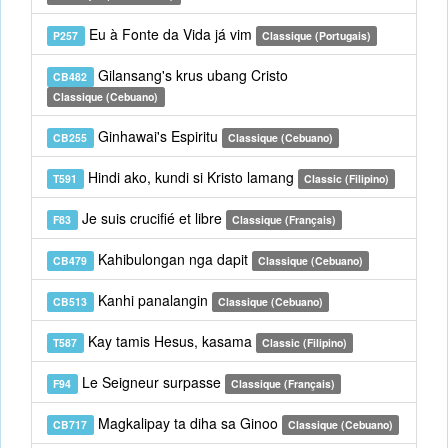
Eu à Fonte da Vida já vim
P257
Classique (Portugais)
Gilansang's krus ubang Cristo
CB482
Classique (Cebuano)
Ginhawai's Espiritu
CB255
Classique (Cebuano)
Hindi ako, kundi si Kristo lamang
T591
Classic (Filipino)
Je suis crucifié et libre
F83
Classique (Français)
Kahibulongan nga dapit
CB479
Classique (Cebuano)
Kanhi panalangin
CB513
Classique (Cebuano)
Kay tamis Hesus, kasama
T587
Classic (Filipino)
Le Seigneur surpasse
F94
Classique (Français)
Magkalipay ta diha sa Ginoo
CB717
Classique (Cebuano)