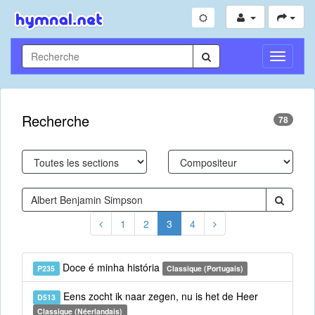
Toggle
Navigati
Recherche
78
1
2
3
4
Doce é minha história
P235
Classique (Portugais)
Eens zocht ik naar zegen, nu is het de Heer
D513
Classique (Néerlandais)