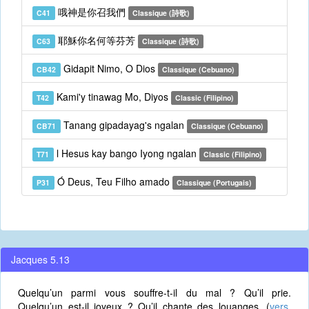
哦神是你召我們
C41
Classique (詩歌)
耶穌你名何等芬芳
C63
Classique (詩歌)
Gidapit Nimo, O Dios
CB42
Classique (Cebuano)
Kami'y tinawag Mo, Diyos
T42
Classic (Filipino)
Tanang gipadayag's ngalan
CB71
Classique (Cebuano)
l Hesus kay bango Iyong ngalan
T71
Classic (Filipino)
Ó Deus, Teu Filho amado
P31
Classique (Portugais)
Jacques 5.13
Quelqu’un parmi vous souffre-t-il du mal ? Qu’il prie.
Quelqu’un est-il joyeux ? Qu’il chante des louanges. (
vers.