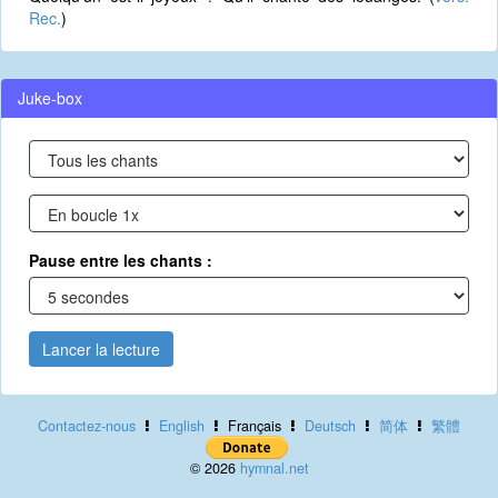
Rec.
)
Juke-box
Pause entre les chants :
Lancer la lecture
Contactez-nous
English
Français
Deutsch
简体
繁體
© 2026
hymnal.net