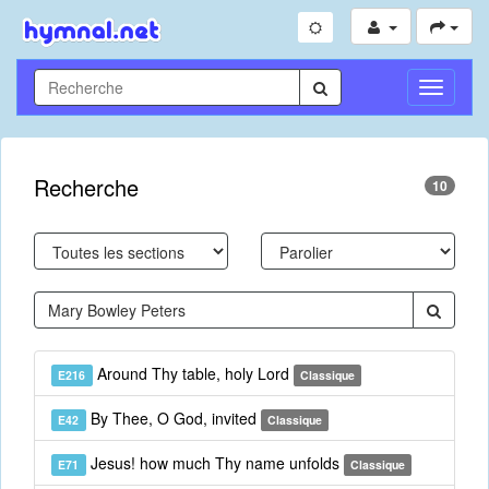
Toggle
Navigati
Recherche
10
Around Thy table, holy Lord
E216
Classique
By Thee, O God, invited
E42
Classique
Jesus! how much Thy name unfolds
E71
Classique