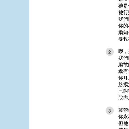
祂是
祂行
我們
你的
纔知
要救
哦，
2
我們
纔敢
纔有
你耳
悠揚
已叫
脫盡
戰兢
3
你永
但祂