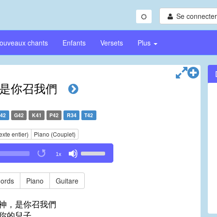
Se connecter/
ouveaux chants
Enfants
Versets
Plus
是你召我們
42
G42
K41
P42
R34
T42
exte entier)
Piano (Couplet)
Use
1x
Up/Down
Arrow
keys
ords
Piano
Guitare
to
increase
神，是你召我們
or
你的兒子，
decrease