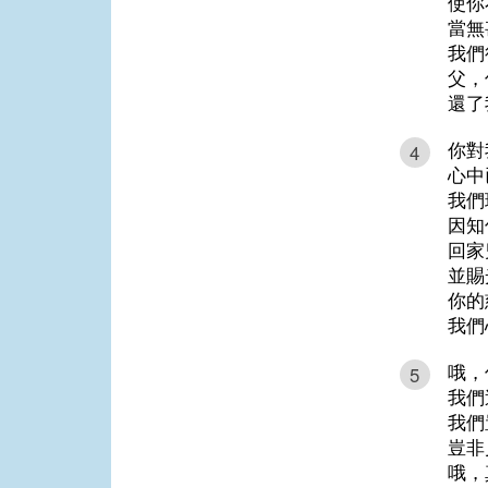
使你
當無
我們
父，
還了
你對
4
心中
我們
因知
回家
並賜
你的
我們
哦，
5
我們
我們
豈非
哦，