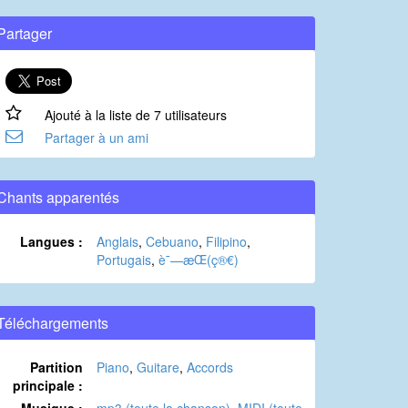
Partager
Ajouté à la liste de 7 utilisateurs
Partager à un ami
Chants apparentés
Langues :
Anglais
,
Cebuano
,
Filipino
,
Portugais
,
è¯—æ­Œ(ç®€)
Téléchargements
Partition
Piano
,
Guitare
,
Accords
principale :