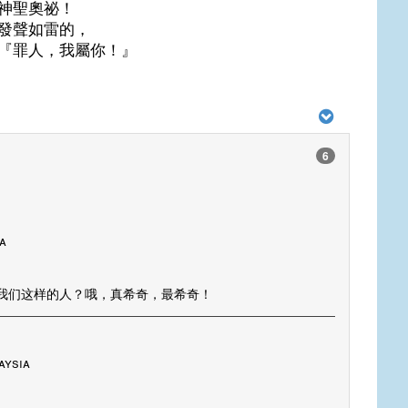
神聖奧祕！
發聲如雷的，
『罪人，我屬你！』
6
a
我们这样的人？哦，真希奇，最希奇！
aysia