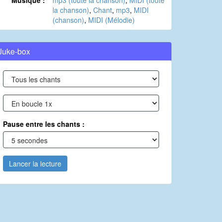
Musique :
mp3 (toute la chanson)
,
MIDI (toute
la chanson)
,
Chant
,
mp3
,
MIDI
(chanson)
,
MIDI (Mélodie)
Juke-box
Pause entre les chants :
Lancer la lecture