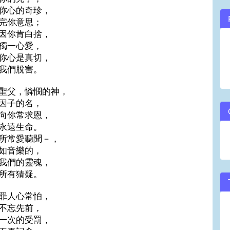
你心的奇珍，
volume.
完你意思；
因你肯白捨，
獨一心愛，
你心是真切，
我們脫害。
聖父，憐憫的神，
因子的名，
向你常求恩，
永遠生命。
所常愛聽聞－，
如音樂的，
我們的靈魂，
所有猜疑。
罪人心常怕，
不忘先前，
一次的受罰，