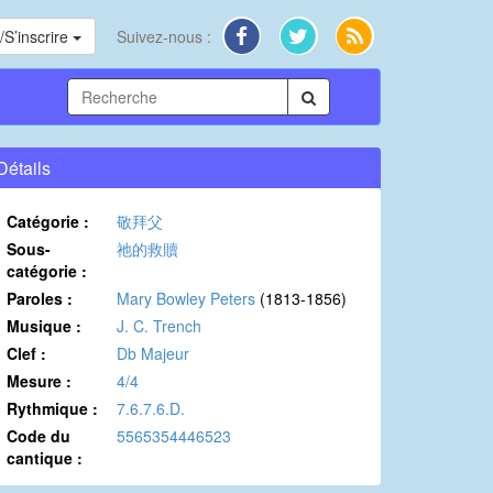
S’inscrire
Suivez-nous :
Détails
Catégorie :
敬拜父
Sous-
祂的救贖
catégorie :
Paroles :
Mary Bowley Peters
(1813-1856)
Musique :
J. C. Trench
Clef :
Db Majeur
Mesure :
4/4
Rythmique :
7.6.7.6.D.
Code du
5565354446523
cantique :