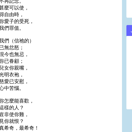
不再記念。
甚麼可以使，
得自由時，
你愛子的受死，
我們罪值。
我們（信祂的）
已無忿怒；
現今也無忌，
你已眷顧；
兒女你親嘴，
光明衣袍，
慈愛已安慰，
心中苦惱。
你怎麼能喜歡，
這樣的人？
豈非使你難，
見你就恨？
真希奇，最希奇！