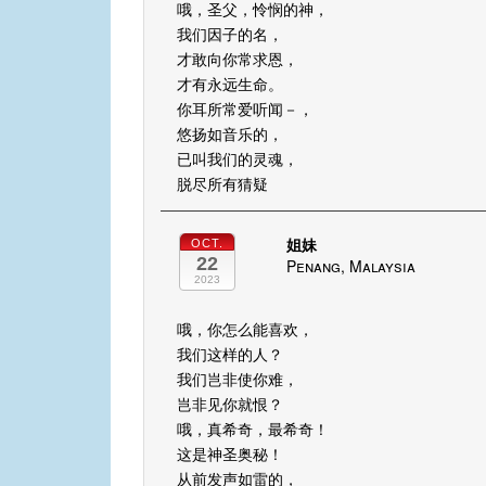
哦，圣父，怜悯的神，
我们因子的名，
才敢向你常求恩，
才有永远生命。
你耳所常爱听闻－，
悠扬如音乐的，
已叫我们的灵魂，
脱尽所有猜疑
姐妹
OCT.
22
Penang, Malaysia
2023
哦，你怎么能喜欢，
我们这样的人？
我们岂非使你难，
岂非见你就恨？
哦，真希奇，最希奇！
这是神圣奥秘！
从前发声如雷的，