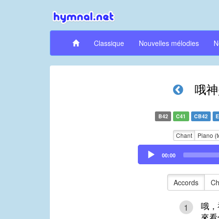
Classique
Nouvelles mélodies
N
哦神
B42
C41
CB42
E
Chant
Piano (t
Audio
00:00
Player
Accords
Ch
哦，
1
來看