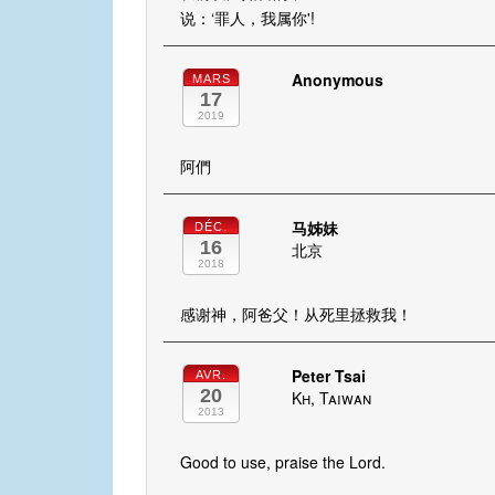
说：‘罪人，我属你'!
Anonymous
MARS
17
2019
阿們
马姊妹
DÉC.
16
北京
2018
感谢神，阿爸父！从死里拯救我！
Peter Tsai
AVR.
20
Kh, Taiwan
2013
Good to use, praise the Lord.