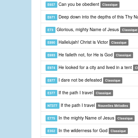
Can you be obedient
E657
Classique
Deep down into the depths of this Thy 
E671
Glorious, mighty Name of Jesus
E73
Classique
Hallelujah! Christ is Victor
E890
Classique
He faileth not, for He is God
E693
Classique
He looked for a city and lived in a tent
E974
C
I dare not be defeated
E877
Classique
If the path I travel
E377
Classique
If the path I travel
NT377
Nouvelles Mélodies
In the mighty Name of Jesus
E775
Classique
In the wilderness for God
E352
Classique