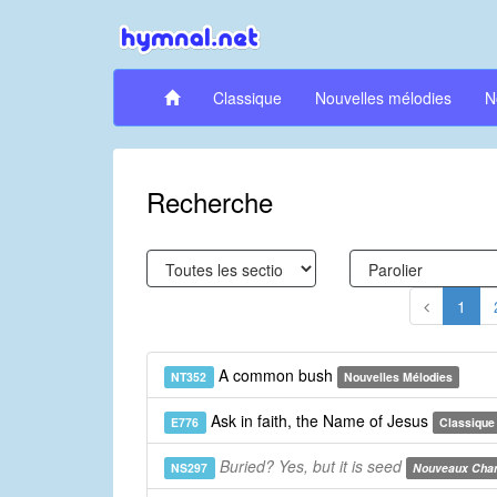
Classique
Nouvelles mélodies
N
Recherche
1
A common bush
NT352
Nouvelles Mélodies
Ask in faith, the Name of Jesus
E776
Classique
Buried? Yes, but it is seed
NS297
Nouveaux Cha