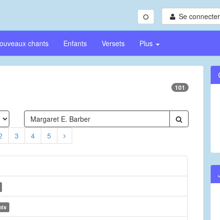
Se connecter/
ouveaux chants
Enfants
Versets
Plus
101
2
3
4
5
nts