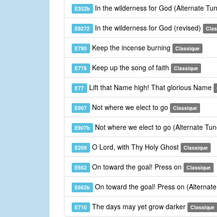
In the wilderness for God (Alternate Tu
E352b
In the wilderness for God (revised)
E8272
Clas
Keep the incense burning
E790
Classique
Keep up the song of faith
E778
Classique
Lift that Name high! That glorious Name
E77
Not where we elect to go
E907
Classique
Not where we elect to go (Alternate Tu
E907b
O Lord, with Thy Holy Ghost
E269
Classique
On toward the goal! Press on
E662
Classique
On toward the goal! Press on (Alternat
E662b
The days may yet grow darker
E710
Classique