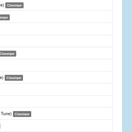
ne)
Classique
sique
Classique
ne)
Classique
e Tune)
Classique