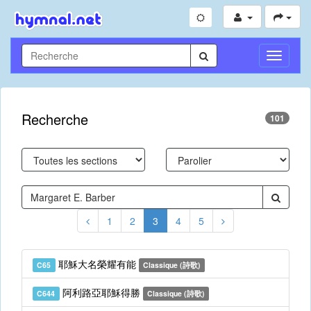
Toggle
Navigati
Recherche
101
1
2
3
4
5
耶穌大名榮耀有能
C65
Classique (詩歌)
阿利路亞耶穌得勝
C644
Classique (詩歌)