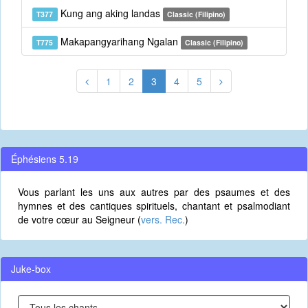
Kung ang aking landas
T377
Classic (Filipino)
Makapangyarihang Ngalan
T775
Classic (Filipino)
1
2
3
4
5
Éphésiens 5.19
Vous parlant les uns aux autres par des psaumes et des
hymnes et des cantiques spirituels, chantant et psalmodiant
de votre cœur au Seigneur (
vers. Rec.
)
Juke-box