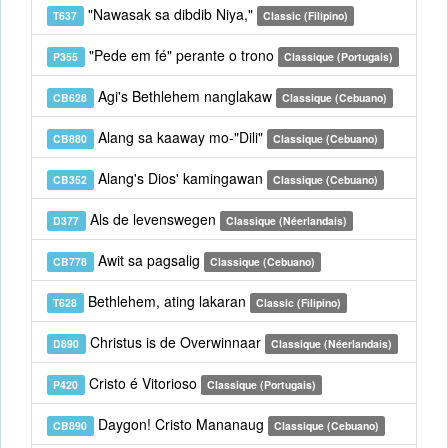
"Nawasak sa dibdib Niya,"
T637
Classic (Filipino)
"Pede em fé" perante o trono
P355
Classique (Portugais)
Agi's Bethlehem nanglakaw
CB628
Classique (Cebuano)
Alang sa kaaway mo-"Dili"
CB880
Classique (Cebuano)
Alang's Dios' kamingawan
CB352
Classique (Cebuano)
Als de levenswegen
D377
Classique (Néerlandais)
Awit sa pagsalig
CB778
Classique (Cebuano)
Bethlehem, ating lakaran
T628
Classic (Filipino)
Christus is de Overwinnaar
D890
Classique (Néerlandais)
Cristo é Vitorioso
P420
Classique (Portugais)
Daygon! Cristo Mananaug
CB890
Classique (Cebuano)