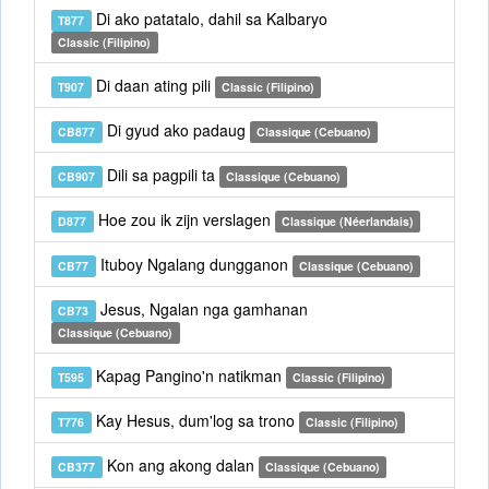
Di ako patatalo, dahil sa Kalbaryo
T877
Classic (Filipino)
Di daan ating pili
T907
Classic (Filipino)
Di gyud ako padaug
CB877
Classique (Cebuano)
Dili sa pagpili ta
CB907
Classique (Cebuano)
Hoe zou ik zijn verslagen
D877
Classique (Néerlandais)
Ituboy Ngalang dungganon
CB77
Classique (Cebuano)
Jesus, Ngalan nga gamhanan
CB73
Classique (Cebuano)
Kapag Pangino'n natikman
T595
Classic (Filipino)
Kay Hesus, dum'log sa trono
T776
Classic (Filipino)
Kon ang akong dalan
CB377
Classique (Cebuano)