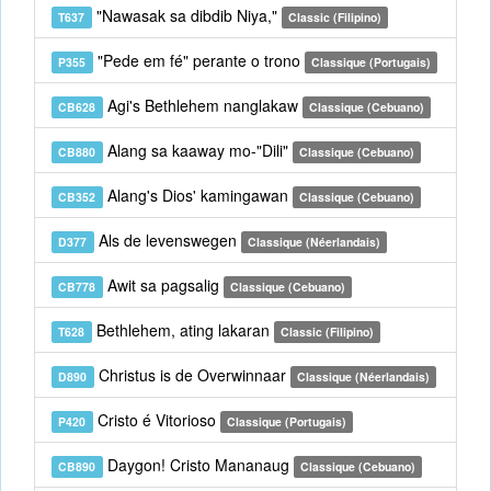
"Nawasak sa dibdib Niya,"
T637
Classic (Filipino)
"Pede em fé" perante o trono
P355
Classique (Portugais)
Agi's Bethlehem nanglakaw
CB628
Classique (Cebuano)
Alang sa kaaway mo-"Dili"
CB880
Classique (Cebuano)
Alang's Dios' kamingawan
CB352
Classique (Cebuano)
Als de levenswegen
D377
Classique (Néerlandais)
Awit sa pagsalig
CB778
Classique (Cebuano)
Bethlehem, ating lakaran
T628
Classic (Filipino)
Christus is de Overwinnaar
D890
Classique (Néerlandais)
Cristo é Vitorioso
P420
Classique (Portugais)
Daygon! Cristo Mananaug
CB890
Classique (Cebuano)