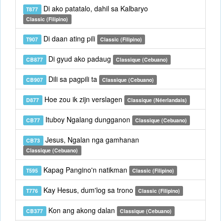
Di ako patatalo, dahil sa Kalbaryo
T877
Classic (Filipino)
Di daan ating pili
T907
Classic (Filipino)
Di gyud ako padaug
CB877
Classique (Cebuano)
Dili sa pagpili ta
CB907
Classique (Cebuano)
Hoe zou ik zijn verslagen
D877
Classique (Néerlandais)
Ituboy Ngalang dungganon
CB77
Classique (Cebuano)
Jesus, Ngalan nga gamhanan
CB73
Classique (Cebuano)
Kapag Pangino'n natikman
T595
Classic (Filipino)
Kay Hesus, dum'log sa trono
T776
Classic (Filipino)
Kon ang akong dalan
CB377
Classique (Cebuano)