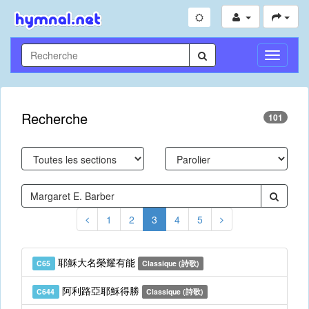
Toggle
Navigati
Recherche
101
1
2
3
4
5
耶穌大名榮耀有能
C65
Classique (詩歌)
阿利路亞耶穌得勝
C644
Classique (詩歌)