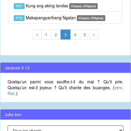
Kung ang aking landas
T377
Classic (Filipino)
Makapangyarihang Ngalan
T775
Classic (Filipino)
1
2
3
4
5
Jacques 5.13
Quelqu’un parmi vous souffre-t-il du mal ? Qu’il prie.
Quelqu’un est-il joyeux ? Qu’il chante des louanges. (
vers.
Rec.
)
Juke-box