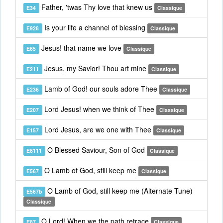
Father, 'twas Thy love that knew us
E34
Classique
Is your life a channel of blessing
E928
Classique
Jesus! that name we love
E65
Classique
Jesus, my Savior! Thou art mine
E211
Classique
Lamb of God! our souls adore Thee
E236
Classique
Lord Jesus! when we think of Thee
E207
Classique
Lord Jesus, are we one with Thee
E157
Classique
O Blessed Saviour, Son of God
E8111
Classique
O Lamb of God, still keep me
E567
Classique
O Lamb of God, still keep me (Alternate Tune)
E567b
Classique
O Lord! When we the path retrace
E87
Classique