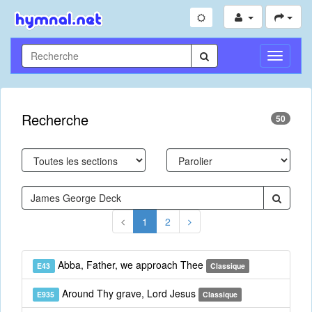
Toggle
Navigati
Recherche
50
1
2
Abba, Father, we approach Thee
E43
Classique
Around Thy grave, Lord Jesus
E935
Classique