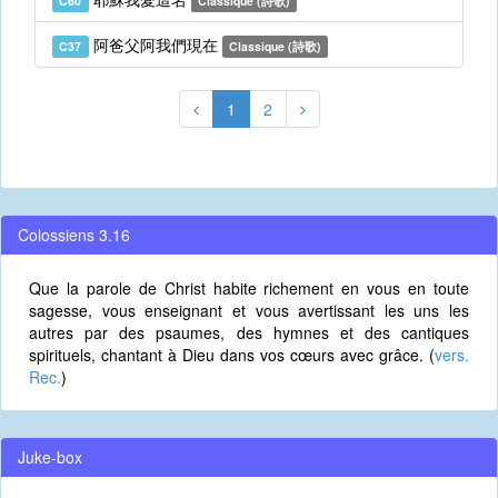
C60
Classique (詩歌)
阿爸父阿我們現在
C37
Classique (詩歌)
1
2
Colossiens 3.16
Que la parole de Christ habite richement en vous en toute
sagesse, vous enseignant et vous avertissant les uns les
autres par des psaumes, des hymnes et des cantiques
spirituels, chantant à Dieu dans vos cœurs avec grâce. (
vers.
Rec.
)
Juke-box