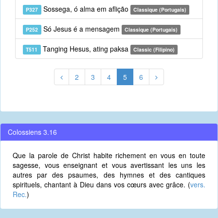
Sossega, ó alma em aflição
P327
Classique (Portugais)
Só Jesus é a mensagem
P252
Classique (Portugais)
Tanging Hesus, ating paksa
T511
Classic (Filipino)
2
3
4
5
6
Colossiens 3.16
Que la parole de Christ habite richement en vous en toute
sagesse, vous enseignant et vous avertissant les uns les
autres par des psaumes, des hymnes et des cantiques
spirituels, chantant à Dieu dans vos cœurs avec grâce. (
vers.
Rec.
)