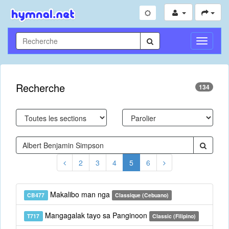
Toggle
Navigati
Recherche
134
2
3
4
5
6
Makalibo man nga
CB477
Classique (Cebuano)
Mangagalak tayo sa Panginoon
T717
Classic (Filipino)