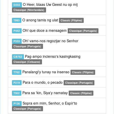
O Heer, blaas Uw Geest nu op mij
D255
Classique (Néerlandais)
O anong tamis ng ulat
T993
Classic (Filipino)
Oh! que doce a mensagem
P442
Classique (Portugais)
Oh! vamo-nos regozijar no Senhor
P333
Classique (Portugais)
Pag-ampo incienso's kasingkasing
CB762
Classique (Cebuano)
Panalangi'y tunay na insenso
T762
Classic (Filipino)
Para o mundo, o pecado
P219
Classique (Portugais)
Para sa 'kin, Siya'y namatay
T362
Classic (Filipino)
Sopra em mim, Senhor, o Espír'to
P136
Classique (Portugais)