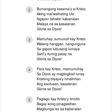
Bumangong kasama’y si Kristo,
2
Aking mal’walhating Ulo
Ngayon tahakin kabanalan
Malaya na sa kasalanan.
Gloria sa Diyos!
Mamuhay, sumunod kay Kristo
3
Walang hanggan, nangunguna
Sa gapos lubusang lumaya
Saril’y ituring patay na.
Gloria sa Diyos!
Para kay Kristo, mamumuhay
4
Sa Diyos ay maglingkod tunay
Kristong biyaya’y hinalinhan
Ang kautusan, kasalanan.
Gloria sa Diyos!
Paglago kay Kristo’y limutin
5
Bagay kong pinagsisihan
Magbunga ‘ko sa kabanalan