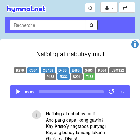
Toggle
Navigati
Nalibing at nabuhay muli
B279
C364
CB483
D483
E483
G483
K364
LSM122
P483
R333
S201
T483
Audio
00:00
1x
Player
Nalibing at nabuhay muli
1
Ano pang dapat kong gawin?
Kay Kristo’y nagtapos punyagi
Bagong buhay lamang lakarin
Gloria sa Diyos!