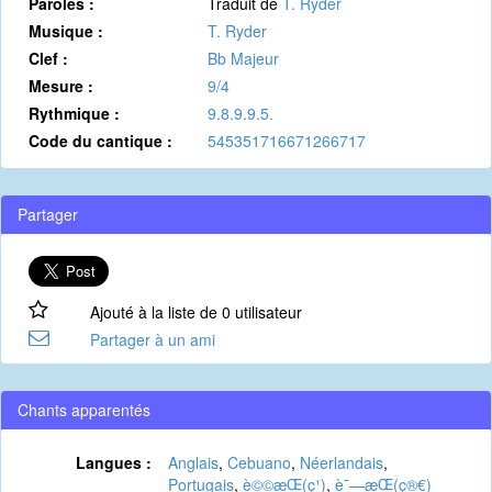
Paroles :
Traduit de
T. Ryder
Musique :
T. Ryder
Clef :
Bb Majeur
Mesure :
9/4
Rythmique :
9.8.9.9.5.
Code du cantique :
545351716671266717
Partager
Ajouté à la liste de 0 utilisateur
Partager à un ami
Chants apparentés
Langues :
Anglais
,
Cebuano
,
Néerlandais
,
Portugais
,
è©©æ­Œ(ç¹)
,
è¯—æ­Œ(ç®€)