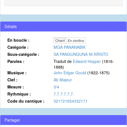
Détails
En boucle :
Chant
En continu
Catégorie :
MGA PANANABIK
Sous-catégorie :
SA PANGUNGUNA NI KRISTO
Paroles :
Traduit de
Edward Hopper
(1816-
1888)
Musique :
John Edgar Gould
(1822-1875)
Clef :
Ab Majeur
Mesure :
3/4
Rythmique :
7.7.7.7.7.7.
Code du cantique :
321721654332171
Partager