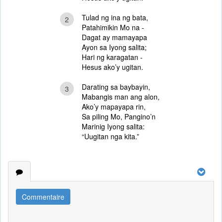
Tulad ng ina ng bata,
2
Patahimikin Mo na -
Dagat ay mamayapa
Ayon sa Iyong salita;
Hari ng karagatan -
Hesus ako’y ugitan.
Darating sa baybayin,
3
Mabangis man ang alon,
Ako’y mapayapa rin,
Sa piling Mo, Pangino’n
Marinig Iyong salita:
“Uugitan nga kita.”
Commentaire