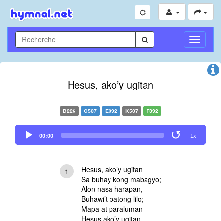
Toggle
Navigati
Hesus, ako’y ugitan
B226
C507
E392
K507
T392
Audio
00:00
1x
Player
Hesus, ako’y ugitan
1
Sa buhay kong mabagyo;
Alon nasa harapan,
Buhawi’t batong lilo;
Mapa at paraluman -
Hesus ako’y ugitan.