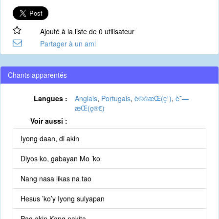
Ajouté à la liste de 0 utilisateur
Partager à un ami
Chants apparentés
Langues :
Anglais
,
Portugais
,
è©©æ­Œ(ç¹)
,
è¯—
æ­Œ(ç®€)
Voir aussi :
Iyong daan, di akin
Diyos ko, gabayan Mo ’ko
Nang nasa likas na tao
Hesus ’ko’y Iyong sulyapan
Pag akin Kang nakita