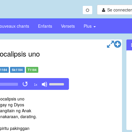
Se connecter/
ouveaux chants
Enfants
Versets
Plus
ocalipsis uno
1184
Sk1184
T1184
Use
1x
Up/Down
Arrow
ocalipsis uno
keys
bigay ng Diyos
to
angitain ng Anak
increase
nakaraan, darating.
or
decrease
piritu pakinggan
volume.