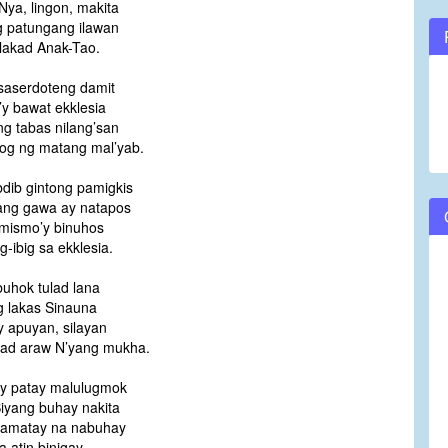
Nya, lingon, makita
g patungang ilawan
akad Anak-Tao.
 saserdoteng damit
’y bawat ekklesia
ng tabas nilang’san
og ng matang mal’yab.
bdib gintong pamigkis
ng gawa ay natapos
i mismo’y binuhos
-ibig sa ekklesia.
buhok tulad lana
 lakas Sinauna
y apuyan, silayan
lad araw N’yang mukha.
y patay malulugmok
iyang buhay nakita
amatay na nabuhay
a atin binigay.