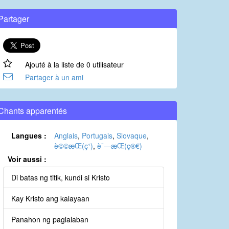
Partager
Ajouté à la liste de 0 utilisateur
Partager à un ami
Chants apparentés
Langues :
Anglais
,
Portugais
,
Slovaque
,
è©©æ­Œ(ç¹)
,
è¯—æ­Œ(ç®€)
Voir aussi :
Di batas ng titik, kundi si Kristo
Kay Kristo ang kalayaan
Panahon ng paglalaban