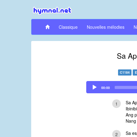
Classique
Nouvelles mélodies
N
Sa Ap
C1184
E
Audio
00:00
Player
Sa Ap
1
Ibini
Ang p
Nang 
Sa es
2