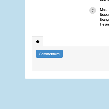
Mas m
7
Ibubu
Ibang
Hesus
Commentaire