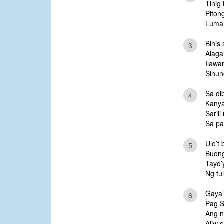
Tinig 
Piton
Lumal
Bihis
3
Alaga
Ilawa
Sinun
Sa di
4
Kanya
Saril
Sa pag
Ulo’t 
5
Buong
Tayo’
Ng tu
Gaya’
6
Pag S
Ang n
Aliw s