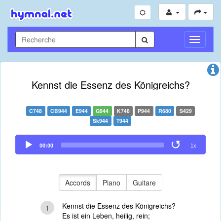
Toggle
Navigati
Kennst die Essenz des Königreichs?
C748
CB944
E944
G944
K748
P944
R680
S429
Sk944
T944
Audio
00:00
1x
Player
Accords
Piano
Guitare
Kennst die Essenz des Königreichs?
1
Es ist ein Leben, heilig, rein;