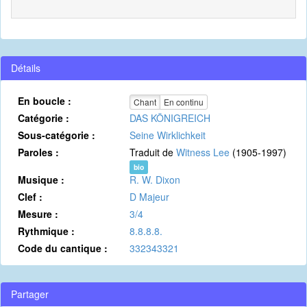
Détails
En boucle :
Chant
En continu
Catégorie :
DAS KÖNIGREICH
Sous-catégorie :
Seine Wirklichkeit
Paroles :
Traduit de
Witness Lee
(1905-1997)
bio
Musique :
R. W. Dixon
Clef :
D Majeur
Mesure :
3/4
Rythmique :
8.8.8.8.
Code du cantique :
332343321
Partager