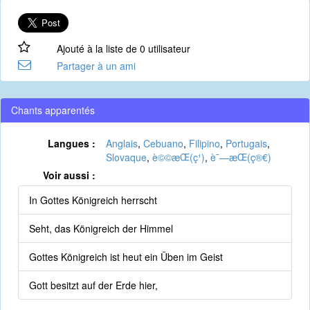
Ajouté à la liste de 0 utilisateur
Partager à un ami
Chants apparentés
Langues :
Anglais
,
Cebuano
,
Filipino
,
Portugais
,
Slovaque
,
è©©æ­Œ(ç¹)
,
è¯—æ­Œ(ç®€)
Voir aussi :
In Gottes Königreich herrscht
Seht, das Königreich der Himmel
Gottes Königreich ist heut ein Üben im Geist
Gott besitzt auf der Erde hier,