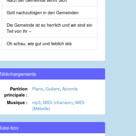
Nach der Gemeinde sehnt Sich
Gott nachzufolgen in den Gemeinden
Die Gemeinde ist so herrlich und wir sind ein
Teil von ihr –
Oh schau, wie gut und lieblich ists
Téléchargements
Partition
Piano
,
Guitare
,
Accords
principale :
Musique :
mp3
,
MIDI (chanson)
,
MIDI
(Mélodie)
Juke-box