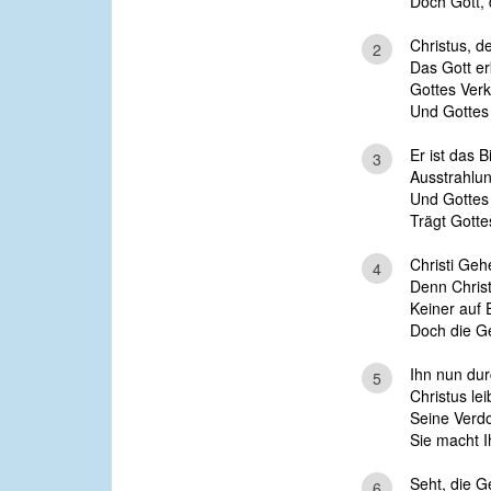
Doch Gott, 
Christus, d
2
Das Gott er
Gottes Verk
Und Gottes 
Er ist das B
3
Ausstrahlun
Und Gottes 
Trägt Gotte
Christi Gehe
4
Denn Christ
Keiner auf 
Doch die Ge
Ihn nun dur
5
Christus lei
Seine Verdo
Sie macht Ih
Seht, die G
6