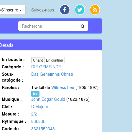
S’inscrire
Suivez-nous :
Détails
En boucle :
Chant
En continu
Catégorie :
DIE GEMEINDE
Sous-
Das Geheimnis Christi
catégorie :
Paroles :
Traduit de
Witness Lee
(1905-1997)
bio
Musique :
John Edgar Gould
(1822-1875)
Clef :
D Majeur
Mesure :
2/2
Rythmique :
8.8.8.8.
Code du
3321552343