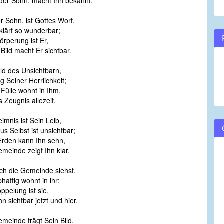
der Sohn, macht Ihn bekannt.
er Sohn, ist Gottes Wort,
klärt so wunderbar;
örperung ist Er,
Bild macht Er sichtbar.
ild des Unsichtbarn,
g Seiner Herrlichkeit;
Fülle wohnt in Ihm,
s Zeugnis allezeit.
imnis ist Sein Leib,
us Selbst ist unsichtbar;
Erden kann Ihn sehn,
meinde zeigt Ihn klar.
ch die Gemeinde siehst,
bhaftig wohnt in ihr;
ppelung ist sie,
n sichtbar jetzt und hier.
emeinde trägt Sein Bild,