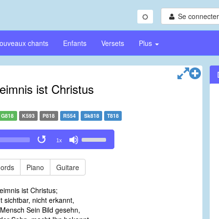
Se connecter/
ouveaux chants
Enfants
Versets
Plus
imnis ist Christus
G818
K593
P818
R554
Sk818
T818
Use
1x
Up/Down
Arrow
keys
ords
Piano
Guitare
to
increase
imnis ist Christus;
or
ht sichtbar, nicht erkannt,
decrease
 Mensch Sein Bild gesehn,
volume.