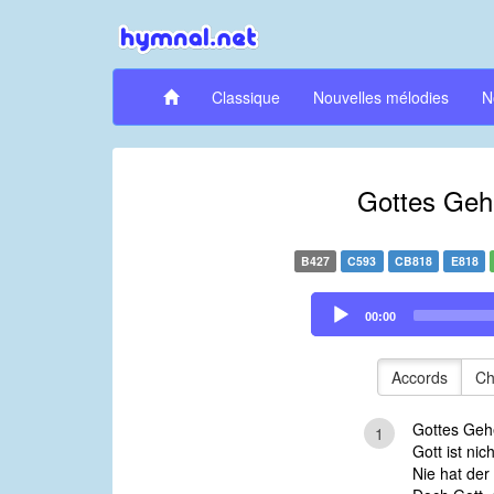
Classique
Nouvelles mélodies
N
Gottes Gehe
B427
C593
CB818
E818
Audio
00:00
Player
Accords
Ch
Gottes Gehe
1
Gott ist nic
Nie hat der