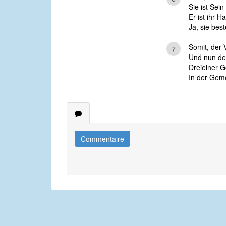
Sie ist Sei
Er ist ihr H
Ja, sie best
Somit, der 
7
Und nun der
Dreieiner Go
In der Geme
Commentaire