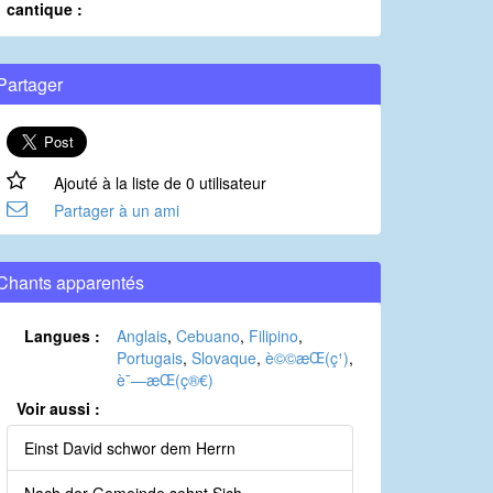
cantique :
Partager
Ajouté à la liste de 0 utilisateur
Partager à un ami
Chants apparentés
Langues :
Anglais
,
Cebuano
,
Filipino
,
Portugais
,
Slovaque
,
è©©æ­Œ(ç¹)
,
è¯—æ­Œ(ç®€)
Voir aussi :
Einst David schwor dem Herrn