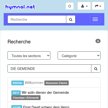
Toggle
Navigati
Recherche
4
Willkommen
NS54de
Nouveaux Chants
Wir solln dienen der Gemeinde
G914
Classique (Allemand)
Einst David schwor dem Herrn
G1248