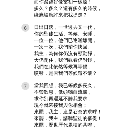
而你蹤跡好像當初一樣遠！
多久？多久？還有多久的時候，
纔應驗應許來把我提走？
日出日落，一世過去又一代，
6
你的聖徒生活、等候、安睡，
一位一位，他們已逐漸離開，
一次一次，我們望你快回。
我主，為何你仍沒有顯動靜，
天仍閉住，我們觀看仍對鏡，
我們在此依然等候再等候，
哎呀，是否我們等候還不彀？
當我回想，我已等候多長久，
7
不禁歎息，低頭獨自流淚，
求你別再遲延不聽我要求，
現今就來接我與你相會；
來罷，我主，這是召會的求呼！
來罷，我主，請聽聖徒的催促！
來罷，歷世歷代累積的共鳴，