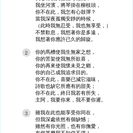
我坐河濱，將琴掛在柳枝頭，
你不在此，我怎有心鼓彈？
當我深夜孤獨安靜的時候，
（此時我無忍受，我也無享受，）
不禁歎息，我想著你是多遠，
我想著你應許已久的歸旋。
你的馬槽使我生無家之想，
2
你的苦架使我無所欲喜，
你的再來使我懷未見之鄉，
你的自己成我追求目的。
你不在此，喜樂已減它滋味，
詩歌也缺它所應有的甜美；
你不在此，終日我若有所失，
主阿，我要你來，我不要你遲。
雖我在此也能享受你同在，
3
但我深處依然有個缺憾；
雖然有你光照，也有你撫愛，
有個甚麼我不知仍不滿！