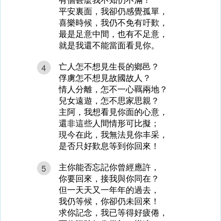
平安裏面，我卻仍感覺孤單，
喜樂時候，我仍不免有吁歎，
最是足意中間，也有不足意，
就是我還不能當面看見你。
亡人怎不想見生長的鄉邑？
4
俘虜怎不想見故國故人？
情人分離，怎不一心羈兩地？
兒女遠遊，怎不思家思親？
主阿，我想看見你面的心意，
還非這些人間情形可比擬；
現今在此，我無法見你丰采，
是否只好歎息等到你回來！
主你能否忘記你曾經應許，
5
你要回來，接我與你同在？
但一天天又一年年的過去，
我仍等候，你卻仍未回來！
求你記念，我已等得好疲倦，