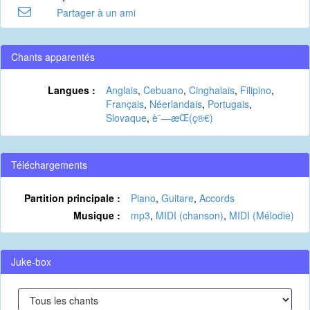
Partager à un ami
Chants apparentés
Langues :
Anglais
,
Cebuano
,
Cinghalais
,
Filipino
,
Français
,
Néerlandais
,
Portugais
,
Slovaque
,
è¯—æ­Œ(ç®€)
Téléchargements
Partition principale :
Piano
,
Guitare
,
Accords
Musique :
mp3
,
MIDI (chanson)
,
MIDI (Mélodie)
Juke-box