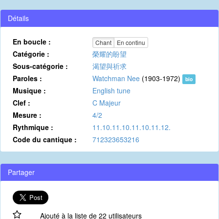
Détails
En boucle :
Chant
En continu
Catégorie :
榮耀的盼望
Sous-catégorie :
渴望與祈求
Paroles :
Watchman Nee
(1903-1972)
bio
Musique :
English tune
Clef :
C Majeur
Mesure :
4/2
Rythmique :
11.10.11.10.11.10.11.12.
Code du cantique :
712323653216
Partager
Ajouté à la liste de 22 utilisateurs