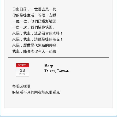
日出日落，一世過去又一代，
你的聖徒生活、等候、安睡，
一位一位，他們已逐漸離開，
一次一次，我們望你快回。
來罷，我主，這是召會的求呼！
來罷，我主，請聽聖徒的催促！
來罷，歷世歷代累積的共鳴，
我主，能否求你今天一起聽！
Mary
SEPT.
23
Taipei, Taiwan
2022
每唱必哽咽
盼望看不見的同在能親眼看見