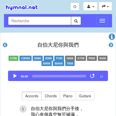
Toggle
Navigati
自伯大尼你與我們
C758
CB958
D958
E958
F183
G958
K758
P958
S438
Si958
Sk958
T958
Audio
00:00
1x
Player
Accords
Chords
Piano
Guitare
自伯大尼你與我們分手後，
1
我心有個真空無可補滿，