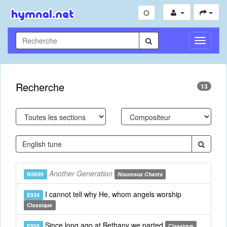
Toggle
Navigati
Recherche
13
Another Generation
NS699
Nouveaux Chants
I cannot tell why He, whom angels worship
E934
Classique
Since long ago at Bethany we parted
E958
Classique