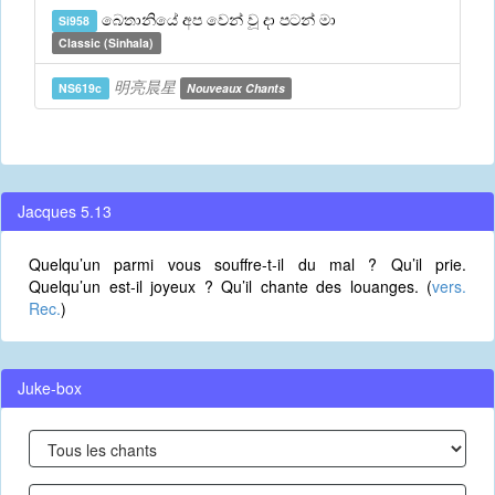
බෙතානියේ අප වෙන් වූ දා පටන් මා
Si958
Classic (Sinhala)
明亮晨星
NS619c
Nouveaux Chants
Jacques 5.13
Quelqu’un parmi vous souffre-t-il du mal ? Qu’il prie.
Quelqu’un est-il joyeux ? Qu’il chante des louanges. (
vers.
Rec.
)
Juke-box