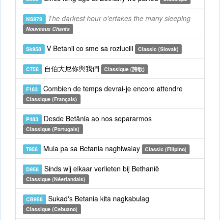
The darkest hour o'ertakes the many sleeping
NS979
Nouveaux Chants
V Betanii co sme sa rozlucili
Sk958
Classic (Slovak)
自伯大尼你與我們
C758
Classique (詩歌)
Combien de temps devrai-je encore attendre
F183
Classique (Français)
Desde Betânia ao nos separarmos
P483
Classique (Portugais)
Mula pa sa Betania naghiwalay
T958
Classic (Filipino)
Sinds wij elkaar verlieten bij Bethanië
D958
Classique (Néerlandais)
Sukad's Betania kita nagkabulag
CB958
Classique (Cebuano)