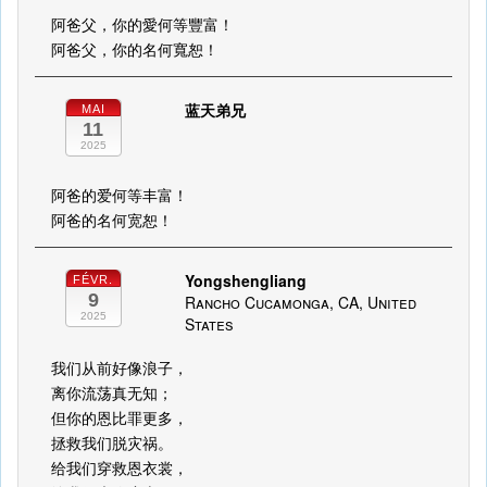
阿爸父，你的愛何等豐富！
阿爸父，你的名何寬恕！
蓝天弟兄
MAI
11
2025
阿爸的爱何等丰富！
阿爸的名何宽恕！
Yongshengliang
FÉVR.
9
Rancho Cucamonga, CA, United
2025
States
我们从前好像浪子，
离你流荡真无知；
但你的恩比罪更多，
拯救我们脱灾祸。
给我们穿救恩衣裳，