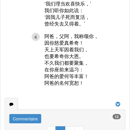
‘我们理当欢喜快乐，’
我们听你如此说：
‘因我儿子死而复活，
曾经失去又得着。’
阿爸，父阿，我称颂你，
4
因你慈爱真希奇！
天上天军因着我们，
也要希奇你大恩。
不久我们都要聚集，
在你座前来温习：
阿爸的爱何等丰富！
阿爸的名何宽恕！
12
Commentaire