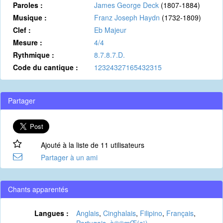
Paroles :
James George Deck
(1807-1884)
Musique :
Franz Joseph Haydn
(1732-1809)
Clef :
Eb Majeur
Mesure :
4/4
Rythmique :
8.7.8.7.D.
Code du cantique :
12324327165432315
Partager
Ajouté à la liste de 11 utilisateurs
Partager à un ami
Chants apparentés
Langues :
Anglais
,
Cinghalais
,
Filipino
,
Français
,