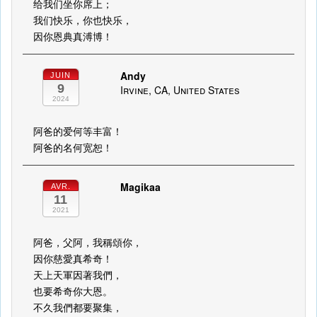
给我们坐你席上；
我们快乐，你也快乐，
因你恩典真溥博！
Andy
JUIN
9
Irvine, CA, United States
2024
阿爸的爱何等丰富！
阿爸的名何宽恕！
Magikaa
AVR.
11
2021
阿爸，父阿，我稱頌你，
因你慈愛真希奇！
天上天軍因著我們，
也要希奇你大恩。
不久我們都要聚集，