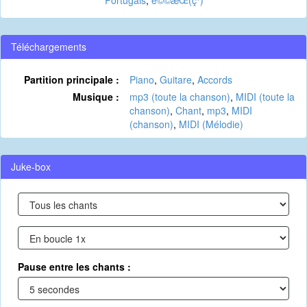
Portugais
,
è©©æ­Œ(ç¹)
Téléchargements
Partition principale :
Piano
,
Guitare
,
Accords
Musique :
mp3 (toute la chanson)
,
MIDI (toute la
chanson)
,
Chant
,
mp3
,
MIDI
(chanson)
,
MIDI (Mélodie)
Juke-box
Pause entre les chants :