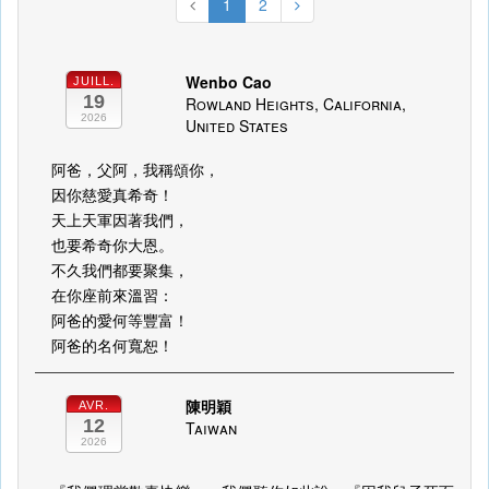
1
2
Wenbo Cao
JUILL.
19
Rowland Heights, California,
2026
United States
阿爸，父阿，我稱頌你，
因你慈愛真希奇！
天上天軍因著我們，
也要希奇你大恩。
不久我們都要聚集，
在你座前來溫習：
阿爸的愛何等豐富！
阿爸的名何寬恕！
陳明穎
AVR.
12
Taiwan
2026