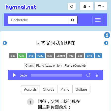
Toggle
Navigati
阿爸父阿我们现在
B43
C37
E43
F220
K37
LSM10
P43
S28
Si43
T43
Chant
Piano (texte entier)
Piano (Couplet)
Audio
00:00
1x
Player
Accords
Chords
Piano
Guitare
阿爸，父阿，我们现在
1
因主到你面前来；