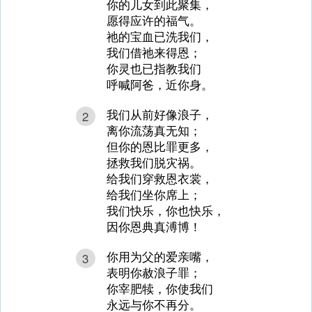
你的儿女到此聚集，
愿得应许的福气。
祂的宝血已洗我们，
我们借祂来得恩；
你灵也已指教我们
呼喊阿爸，近你身。
我们从前好像浪子，
2
离你流荡真无知；
但你的恩比罪更多，
拯救我们脱灾祸。
给我们穿救恩衣裳，
给我们坐你席上；
我们快乐，你也快乐，
因你恩典真溥博！
你用为父的爱亲嘴，
3
表明你赦浪子罪；
你宰肥犊，你使我们
永远与你不再分。