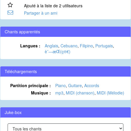
Ajouté à la liste de 2 utilisateurs
Partager à un ami
Chants apparentés
Langues :
Anglais
,
Cebuano
,
Filipino
,
Portugais
,
è¯—æ­Œ(ç®€)
Téléchargements
Partition principale :
Piano
,
Guitare
,
Accords
Musique :
mp3
,
MIDI (chanson)
,
MIDI (Mélodie)
Juke-box