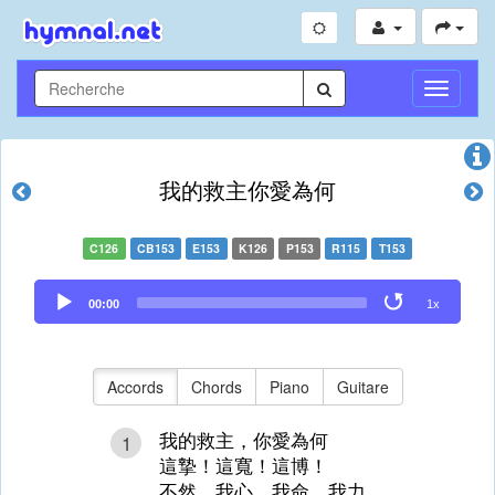
Toggle
Navigati
我的救主你愛為何
C126
CB153
E153
K126
P153
R115
T153
Audio
00:00
1x
Player
Accords
Chords
Piano
Guitare
我的救主，你愛為何
1
這摯！這寬！這博！
不然，我心、我命、我力，