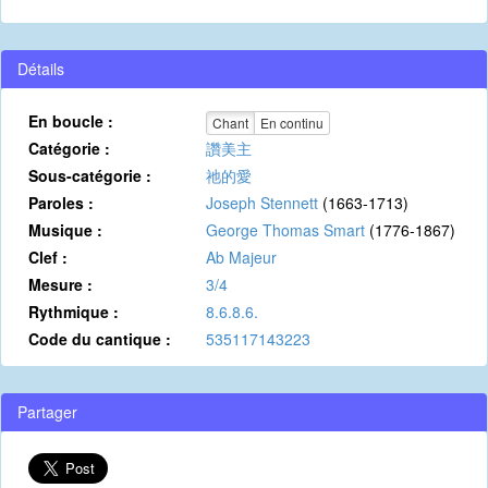
Détails
En boucle :
Chant
En continu
Catégorie :
讚美主
Sous-catégorie :
祂的愛
Paroles :
Joseph Stennett
(1663-1713)
Musique :
George Thomas Smart
(1776-1867)
Clef :
Ab Majeur
Mesure :
3/4
Rythmique :
8.6.8.6.
Code du cantique :
535117143223
Partager