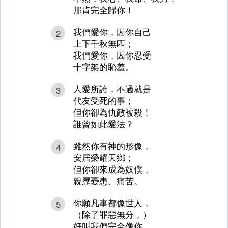
那肯完全歸你！
我們愛你，因你自己
2
上下千秋無匹；
我們愛你，因你忍受
十字架的恥羞。
人愛所誇，不過就是
3
代友受死的事；
但你卻為仇敵被殺！
誰曾如此愛法？
雖然你有神的形像，
4
安居榮耀天鄉；
但你卻來成為奴僕，
親歷憂患、痛苦。
你願凡事都像世人，
5
（除了罪惡無分，）
好叫我們完全像你，