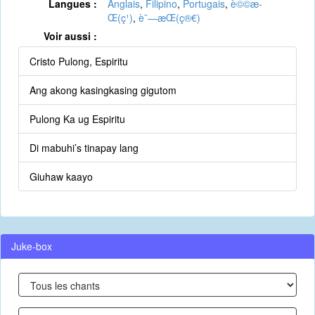
Langues :
Anglais
,
Filipino
,
Portugais
,
è©©æ­
Œ(ç¹)
,
è¯—æ­Œ(ç®€)
Voir aussi :
Cristo Pulong, Espiritu
Ang akong kasingkasing gigutom
Pulong Ka ug Espiritu
Di mabuhi’s tinapay lang
Giuhaw kaayo
Juke-box