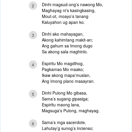
Dinhi magsud-ong’s nawong Mo,
2
Maghayag ni’s kasingkasing,
Mout-ot, moayo’s tanang
Kaluyahon ug apan ko.
Dinhi ako mahayagan,
3
Akong kahimtang makit-an;
Ang gahum sa Imong dugo
Sa akong sala maghinlo.
Espiritu Mo magdihog,
4
Pagkamao Mo maako;
Ikaw akong mapa’muslan,
Ang Imong plano masayran.
Dinhi Pulong Mo gibasa,
5
Sama’s sugang gipasiga;
Espiritu maong lana,
Magsuga’s Pulong, maghayag.
Sama’s mga sacerdote,
6
Lahutay’g sunog’s incienso;