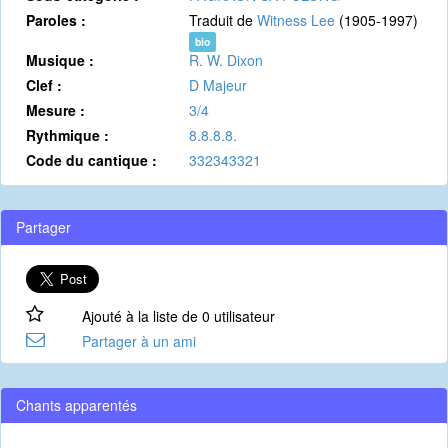
Paroles :
Traduit de
Witness Lee
(1905-1997)
bio
Musique :
R. W. Dixon
Clef :
D Majeur
Mesure :
3/4
Rythmique :
8.8.8.8.
Code du cantique :
332343321
Partager
Ajouté à la liste de 0 utilisateur
Partager à un ami
Chants apparentés