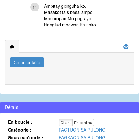
Ambitay gitinguha ko,
11
Masakot ta’s basa-ampo;
Masuropan Mo pag-ayo,
Hangtud moawas Ka nako.
Commentaire
Détails
En boucle :
Chant
En continu
Catégorie :
PAGTUON SA PULONG
Sous-catégorie :
PAGKAON SA PULONG