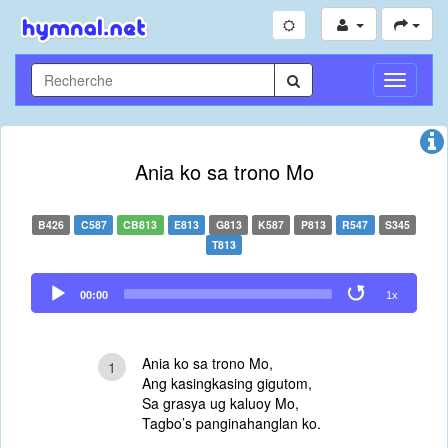
Toggle
Navigati
Ania ko sa trono Mo
B426
C587
CB813
E813
G813
K587
P813
R547
S345
T813
Audio
00:00
1x
Player
Ania ko sa trono Mo,
1
Ang kasingkasing gigutom,
Sa grasya ug kaluoy Mo,
Tagbo’s panginahanglan ko.