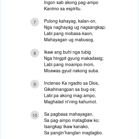
Ingon sab akong pag-ampo
Kanimo sa espiritu.
Pulong kahayag, kalan-on,
7
Nga naghayag ug nagsangkap;
Labi pang mobasa-kaon,
Mahayagan ug mabusog.
Ikaw ang buhi nga tubig
8
Nga hingpit gyung makadasig;
Labi pang moampo-inom,
Moawas gyud nakong suba.
Incienso Ka ngadto sa Dios,
9
Gikahinangpan sa bug-os;
Labi pa akong mag-ampo,
Maghalad ni’ning kahumot.
Sa pagbasa mahayagan,
10
Sa pag-ampo matagbaw ko;
Isangkap Ikaw kanako,
Sa pangin’hanglan magtagbo.