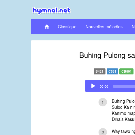
Classique
Nouvelles mélodies
N
Buhing Pulong sa
B421
C581
CB801
Audio
00:00
Player
Buhing Pulo
1
Sulod Ka ni
Kanimo map
Diha’s Kasu
Way tawo ng
2