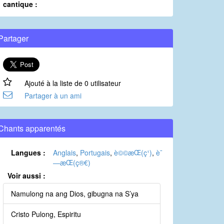
cantique :
Partager
Ajouté à la liste de 0 utilisateur
Partager à un ami
Chants apparentés
Langues :
Anglais
,
Portugais
,
è©©æ­Œ(ç¹)
,
è¯
—æ­Œ(ç®€)
Voir aussi :
Namulong na ang Dios, gibugna na S’ya
Cristo Pulong, Espiritu