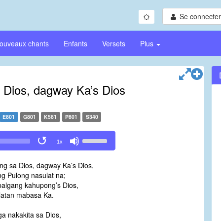
Se connecter/
ouveaux chants
Enfants
Versets
Plus
 Dios, dagway Ka’s Dios
E801
G801
K581
P801
S340
Use
1x
Up/Down
Arrow
ng sa Dios, dagway Ka’s Dios,
keys
ng Pulong nasulat na;
to
algang kahupong’s Dios,
increase
latan mabasa Ka.
or
decrease
a nakakita sa Dios,
volume.