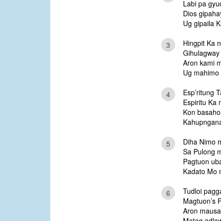
Labi pa gyu
Dios gipah
Ug gipaila K
Hingpit Ka 
3
Gihulagway 
Aron kami 
Ug mahimo 
Esp’ritung T
4
Espiritu Ka 
Kon basahon
Kahupngana
Diha Nimo m
5
Sa Pulong 
Pagtuon ub
Kadato Mo 
Tudloi pagga
6
Magtuon’s P
Aron mausa 
Matag adla