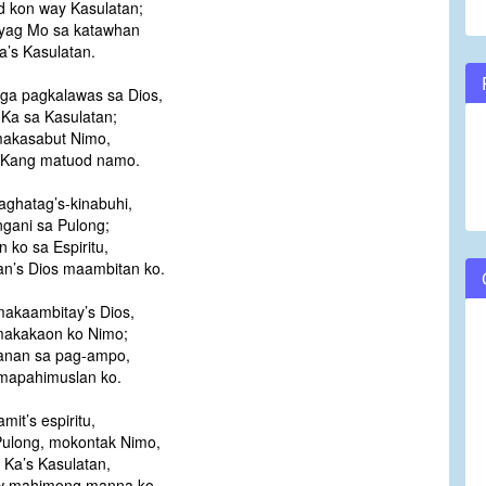
d kon way Kasulatan;
ayag Mo sa katawhan
a’s Kasulatan.
nga pagkalawas sa Dios,
Ka sa Kasulatan;
makasabut Nimo,
Kang matuod namo.
aghatag’s-kinabuhi,
ngani sa Pulong;
 ko sa Espiritu,
n’s Dios maambitan ko.
akaambitay’s Dios,
makakaon ko Nimo;
anan sa pag-ampo,
mapahimuslan ko.
mit’s espiritu,
ulong, mokontak Nimo,
Ka’s Kasulatan,
w mahimong manna ko.