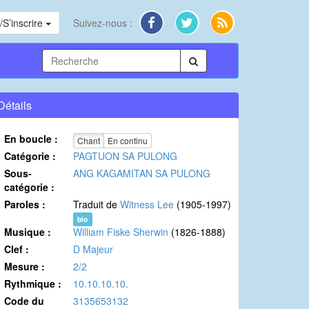
S’inscrire
Suivez-nous :
Détails
En boucle :
Chant
En continu
Catégorie :
PAGTUON SA PULONG
Sous-
ANG KAGAMITAN SA PULONG
catégorie :
Paroles :
Traduit de
Witness Lee
(1905-1997)
bio
Musique :
William Fiske Sherwin
(1826-1888)
Clef :
D Majeur
Mesure :
2/2
Rythmique :
10.10.10.10.
Code du
3135653132