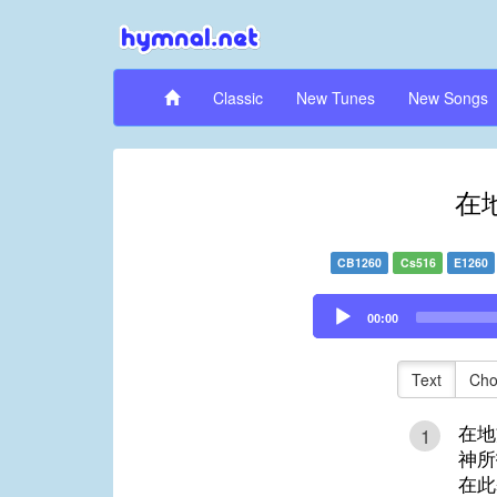
Classic
New Tunes
New Songs
在
CB1260
Cs516
E1260
Audio
00:00
Player
Text
Cho
在地
1
神所
在此