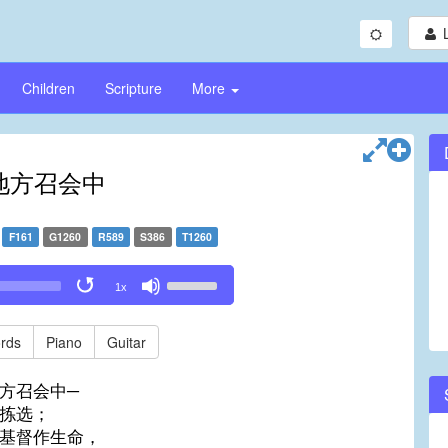
Children
Scripture
More
地方召会中
F161
G1260
R589
S386
T1260
Use
1x
Up/Down
Arrow
keys
rds
Piano
Guitar
to
increase
方召会中─
or
拣选；
decrease
基督作生命，
volume.