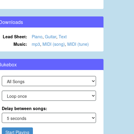
Downloads
Lead Sheet:
Piano
,
Guitar
,
Text
Music:
mp3
,
MIDI (song)
,
MIDI (tune)
Jukebox
Delay between songs:
Start Playing