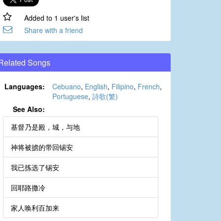
Added to 1 user's list
Share with a friend
Related Songs
Languages:
Cebuano
,
English
,
Filipino
,
French
,
Portuguese
,
詩歌(繁)
See Also:
基督乃是殿，城，与地
神将被掳的带回锡安
我已拣选了锡安
回耶路撒冷
家人唤利百加来