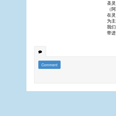
圣灵
（阿
在灵
为主
我们
带进
Comment