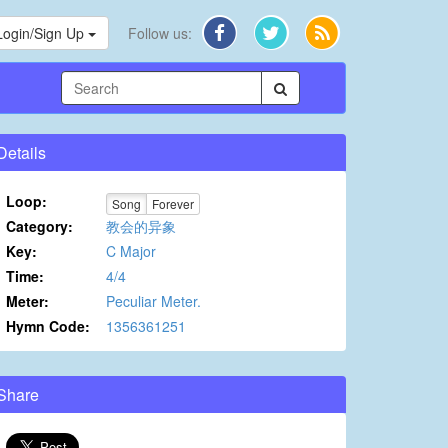
Login/Sign Up
Follow us:
Details
Loop:
Song
Forever
Category:
教会的异象
Key:
C Major
Time:
4/4
Meter:
Peculiar Meter.
Hymn Code:
1356361251
Share