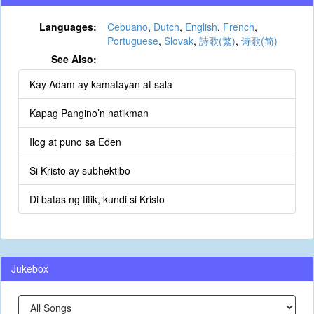
Languages:
Cebuano
,
Dutch
,
English
,
French
,
Portuguese
,
Slovak
,
詩歌(繁)
,
诗歌(简)
See Also:
Kay Adam ay kamatayan at sala
Kapag Pangino’n natikman
Ilog at puno sa Eden
Si Kristo ay subhektibo
Di batas ng titik, kundi si Kristo
Jukebox