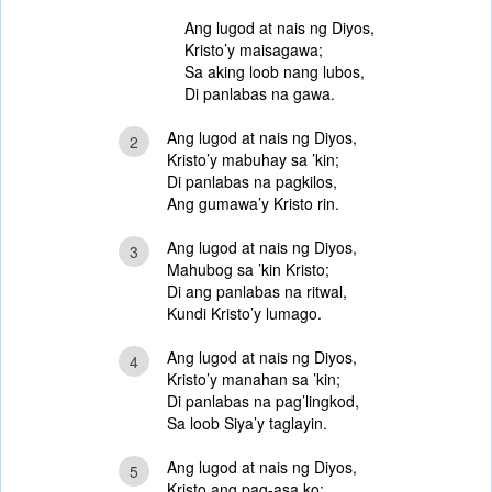
Ang lugod at nais ng Diyos,
Kristo’y maisagawa;
Sa aking loob nang lubos,
Di panlabas na gawa.
Ang lugod at nais ng Diyos,
2
Kristo’y mabuhay sa ’kin;
Di panlabas na pagkilos,
Ang gumawa’y Kristo rin.
Ang lugod at nais ng Diyos,
3
Mahubog sa ’kin Kristo;
Di ang panlabas na ritwal,
Kundi Kristo’y lumago.
Ang lugod at nais ng Diyos,
4
Kristo’y manahan sa ’kin;
Di panlabas na pag’lingkod,
Sa loob Siya’y taglayin.
Ang lugod at nais ng Diyos,
5
Kristo ang pag-asa ko;