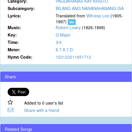
Category:
PAGDARANAS KAY KRISTO
Subcategory:
BILANG ANG NANANAHANANG ISA
Lyrics:
Translated from
Witness Lee
(1905-
1997)
bio
Music:
Robert Lowry
(1826-1899)
Key:
G Major
Time:
3/4
Meter:
8.7.8.7.D.
Hymn Code:
123123211651712
Share
Added to 0 user's list
Share with a friend
Related Songs