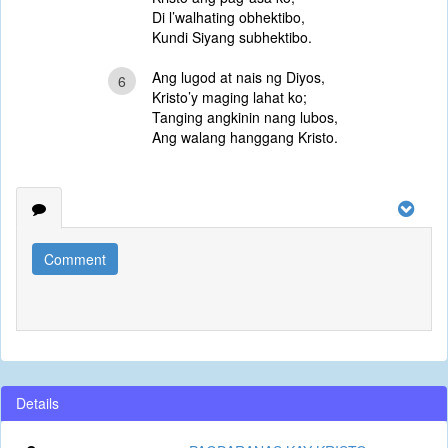
Di l’walhating obhektibo,
Kundi Siyang subhektibo.
Ang lugod at nais ng Diyos,
6
Kristo’y maging lahat ko;
Tanging angkinin nang lubos,
Ang walang hanggang Kristo.
Comment
Details