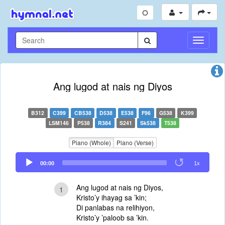
Toggle
Navigati
Ang lugod at nais ng Diyos
B312
C399
CB538
D538
E538
F96
G538
K399
LSM146
P538
R384
S241
Sk538
T538
Piano (Whole)
Piano (Verse)
Audio
00:00
1x
Player
Ang lugod at nais ng Diyos,
1
Kristo’y ihayag sa ’kin;
Di panlabas na relihiyon,
Kristo’y ’paloob sa ’kin.