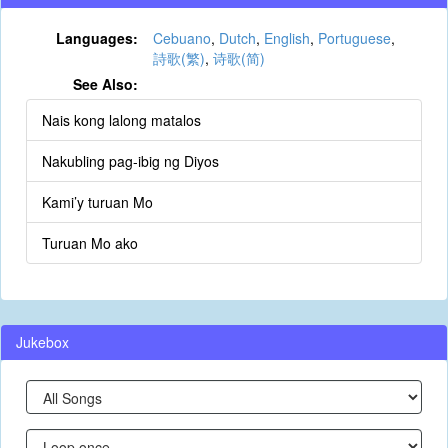
Languages:
Cebuano
,
Dutch
,
English
,
Portuguese
,
詩歌(繁)
,
诗歌(简)
See Also:
Nais kong lalong matalos
Nakubling pag-ibig ng Diyos
Kami’y turuan Mo
Turuan Mo ako
Jukebox