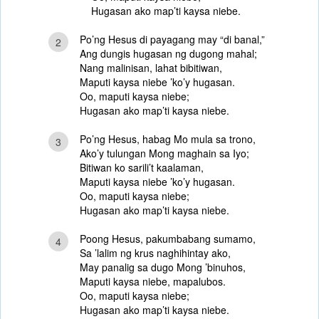
Hugasan ako map’ti kaysa niebe.
Po’ng Hesus di payagang may “di banal,”
2
Ang dungis hugasan ng dugong mahal;
Nang malinisan, lahat bibitiwan,
Maputi kaysa niebe ’ko’y hugasan.
Oo, maputi kaysa niebe;
Hugasan ako map’ti kaysa niebe.
Po’ng Hesus, habag Mo mula sa trono,
3
Ako’y tulungan Mong maghain sa Iyo;
Bitiwan ko sarili’t kaalaman,
Maputi kaysa niebe ’ko’y hugasan.
Oo, maputi kaysa niebe;
Hugasan ako map’ti kaysa niebe.
Poong Hesus, pakumbabang sumamo,
4
Sa ’lalim ng krus naghihintay ako,
May panalig sa dugo Mong ’binuhos,
Maputi kaysa niebe, mapalubos.
Oo, maputi kaysa niebe;
Hugasan ako map’ti kaysa niebe.