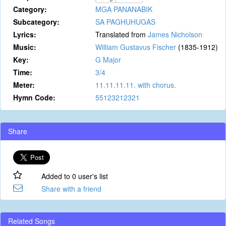
Category:
MGA PANANABIK
Subcategory:
SA PAGHUHUGAS
Lyrics:
Translated from
James Nicholson
Music:
William Gustavus Fischer
(1835-1912)
Key:
G Major
Time:
3/4
Meter:
11.11.11.11. with chorus.
Hymn Code:
55123212321
Share
Added to 0 user's list
Share with a friend
Related Songs