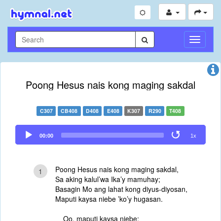
Toggle
Navigati
Poong Hesus nais kong maging sakdal
C307
CB408
D408
E408
K307
R290
T408
Audio
00:00
1x
Player
Poong Hesus nais kong maging sakdal,
1
Sa aking kalul’wa Ika’y mamuhay;
Basagin Mo ang lahat kong diyus-diyosan,
Maputi kaysa niebe ’ko’y hugasan.
Oo, maputi kaysa niebe;