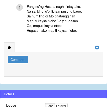
Pangino’ng Hesus, naghihintay ako,
5
Na sa ’king lo’b likhain pusong bago;
Sa humiling di Mo tinatanggihan
Maputi kaysa niebe ’ko’y hugasan.
Oo, maputi kaysa niebe;
Hugasan ako map’ti kaysa niebe.
Comment
Details
Loop:
Song
Forever