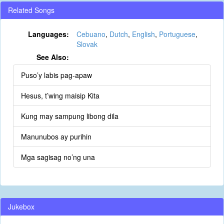
Related Songs
Languages:
Cebuano
,
Dutch
,
English
,
Portuguese
,
Slovak
See Also:
Puso’y labis pag-apaw
Hesus, t’wing maisip Kita
Kung may sampung libong dila
Manunubos ay purihin
Mga sagisag no’ng una
Jukebox