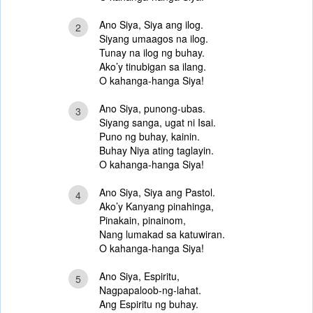
Ano Siya, Siya ang ilog.
2
Siyang umaagos na ilog.
Tunay na ilog ng buhay.
Ako’y tinubigan sa ilang.
O kahanga-hanga Siya!
Ano Siya, punong-ubas.
3
Siyang sanga, ugat ni Isai.
Puno ng buhay, kainin.
Buhay Niya ating taglayin.
O kahanga-hanga Siya!
Ano Siya, Siya ang Pastol.
4
Ako’y Kanyang pinahinga,
Pinakain, pinainom,
Nang lumakad sa katuwiran.
O kahanga-hanga Siya!
Ano Siya, Espiritu,
5
Nagpapaloob-ng-lahat.
Ang Espiritu ng buhay.