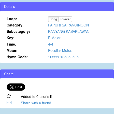
Details
Loop:
Song
Forever
Category:
PAPURI SA PANGINOON
Subcategory:
KANYANG KASAKLAWAN
Key:
F Major
Time:
4/4
Meter:
Peculiar Meter.
Hymn Code:
165556135656535
Share
Added to 0 user's list
Share with a friend