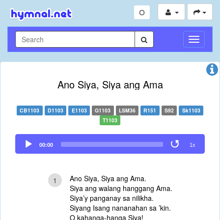
Toggle
Navigati
Ano Siya, Siya ang Ama
CB1103
D1103
E1103
G1103
LSM36
R151
S92
Sk1103
T1103
Audio
00:00
1x
Player
Ano Siya, Siya ang Ama.
1
Siya ang walang hanggang Ama.
Siya’y panganay sa nilikha.
Siyang Isang nananahan sa ’kin.
O kahanga-hanga Siya!