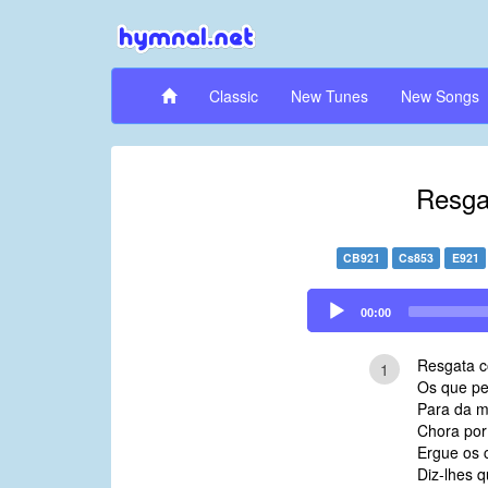
Classic
New Tunes
New Songs
Resga
CB921
Cs853
E921
Audio
00:00
Player
Resgata 
1
Os que p
Para da mo
Chora por
Ergue os 
Diz-lhes q