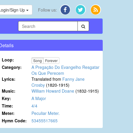
Login/Sign Up
Follow us:
Details
Loop:
Song
Forever
Category:
A Pregação Do Evangelho Resgatar
Os Que Perecem
Lyrics:
Translated from
Fanny Jane
Crosby
(1820-1915)
Music:
William Howard Doane
(1832-1915)
Key:
A Major
Time:
4/4
Meter:
Peculiar Meter.
Hymn Code:
53455517665