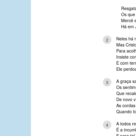
Resgat
Os que
Mercê e
Há em 
Neles há r
2
Mas Crist
Para acol
Insiste co
E com ter
Ele perdoa
A graça s
3
Os sentim
Que recal
De novo v
As cordas 
Quando to
A todos r
4
É a incum
E para tal