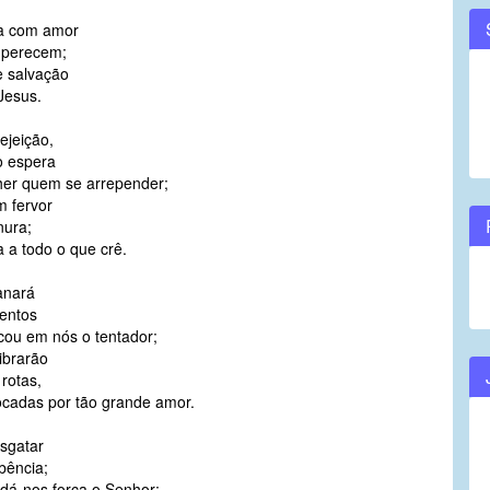
a com amor
 perecem;
 salvação
Jesus.
ejeição,
o espera
her quem se arrepender;
m fervor
nura;
 a todo o que crê.
anará
entos
cou em nós o tentador;
ibrarão
rotas,
cadas por tão grande amor.
esgatar
bência;
 dá-nos força o Senhor;