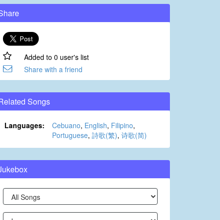
Share
Added to 0 user's list
Share with a friend
Related Songs
Languages:
Cebuano
,
English
,
Filipino
,
Portuguese
,
詩歌(繁)
,
诗歌(简)
Jukebox