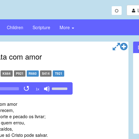
Children
Scripture
More
ta com amor
K664
P921
R660
S414
T921
Use
1x
Up/Down
Arrow
com amor
keys
erecem,
to
rte e pecado os livrar;
increase
 quem errou,
or
caídos,
decrease
ue só Cristo pode salvar.
volume.