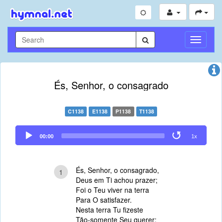
Toggle
Navigati
És, Senhor, o consagrado
C1138
E1138
P1138
T1138
Audio
00:00
1x
Player
És, Senhor, o consagrado,
1
Deus em Ti achou prazer;
Foi o Teu viver na terra
Para O satisfazer.
Nesta terra Tu fizeste
Tão-somente Seu querer;