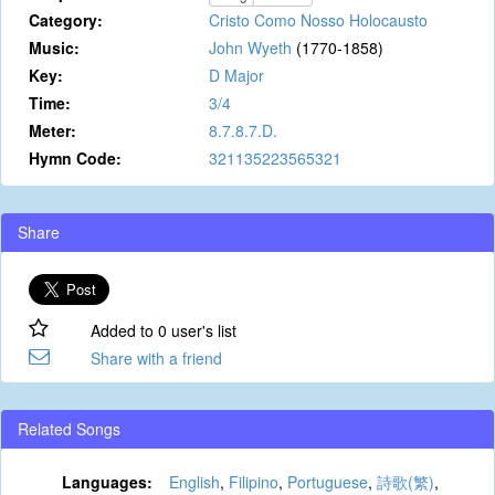
Category:
Cristo Como Nosso Holocausto
Music:
John Wyeth
(1770-1858)
Key:
D Major
Time:
3/4
Meter:
8.7.8.7.D.
Hymn Code:
321135223565321
Share
Added to 0 user's list
Share with a friend
Related Songs
Languages:
English
,
Filipino
,
Portuguese
,
詩歌(繁)
,