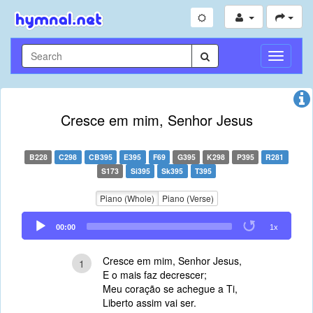
Toggle
Navigati
Cresce em mim, Senhor Jesus
B228
C298
CB395
E395
F69
G395
K298
P395
R281
S173
Si395
Sk395
T395
Piano (Whole)
Piano (Verse)
Audio
00:00
1x
Player
Cresce em mim, Senhor Jesus,
1
E o mais faz decrescer;
Meu coração se achegue a Ti,
Liberto assim vai ser.