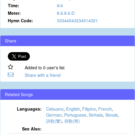
Time:
6/4
Meter:
8.6.8.6.D.
Hymn Code:
33344543234514321
Share
Added to 0 user's list
Share with a friend
Related Songs
Languages:
Cebuano
,
English
,
Filipino
,
French
,
German
,
Portuguese
,
Sinhala
,
Slovak
,
詩歌(繁)
,
诗歌(简)
See Also: