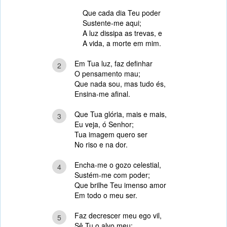
Que cada dia Teu poder
Sustente-me aqui;
A luz dissipa as trevas, e
A vida, a morte em mim.
Em Tua luz, faz definhar
2
O pensamento mau;
Que nada sou, mas tudo és,
Ensina-me afinal.
Que Tua glória, mais e mais,
3
Eu veja, ó Senhor;
Tua imagem quero ser
No riso e na dor.
Encha-me o gozo celestial,
4
Sustém-me com poder;
Que brilhe Teu imenso amor
Em todo o meu ser.
Faz decrescer meu ego vil,
5
Sê Tu o alvo meu;