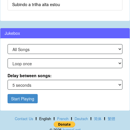
Subindo a trilha alta estou
Jukebox
Delay between songs:
Start Playing
Contact Us
English
French
Deutsch
简体
繁體
© 2026
hymnal.net