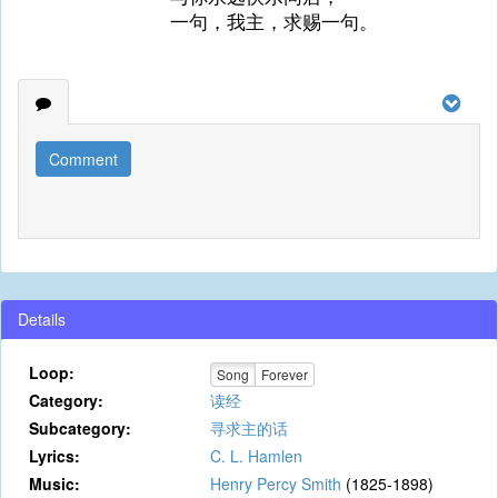
一句，我主，求赐一句。
Comment
Details
Loop:
Song
Forever
Category:
读经
Subcategory:
寻求主的话
Lyrics:
C. L. Hamlen
Music:
Henry Percy Smith
(1825-1898)