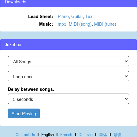
Downloads
Lead Sheet:
Piano
,
Guitar
,
Text
Music:
mp3
,
MIDI (song)
,
MIDI (tune)
Jukebox
Delay between songs:
Start Playing
Contact Us
English
French
Deutsch
简体
繁體