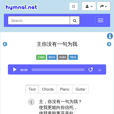
Toggle
Navigati
主你没有一句为我
C584
E810
K584
T810
Audio
00:00
1x
Player
Text
Chords
Piano
Guitar
主，你没有一句为我？
1
使我更能向你信托，
使我更能离开喜欲，