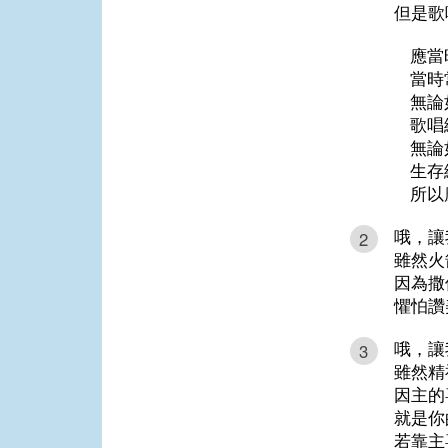
但是歌
應當
當時
無論
歌唱
無論
生存
所以
哦，讓
2
雖然火
因為撒
懼怕讚
哦，讓
3
雖然精
因主的
就是你
若靠主