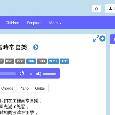
Children
Scripture
More
當時常喜樂
17
K521
P717
R482
S304
Sk717
T717
Use
1x
Up/Down
Arrow
keys
Chords
Piano
Guitar
to
increase
我們在主裡面常喜樂，
or
圍充滿了兇惡，
decrease
難如同波濤在衝擊，
volume.