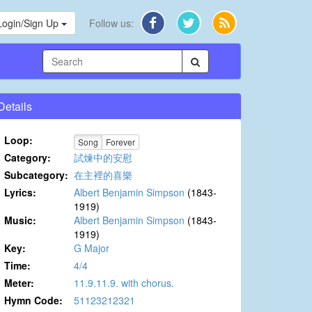
Login/Sign Up
Follow us:
Details
Loop:
Song
Forever
Category:
試煉中的安慰
Subcategory:
在主裡的喜樂
Lyrics:
Albert Benjamin Simpson
(1843-
1919)
Music:
Albert Benjamin Simpson
(1843-
1919)
Key:
G Major
Time:
4/4
Meter:
11.9.11.9. with chorus.
Hymn Code:
51123212321