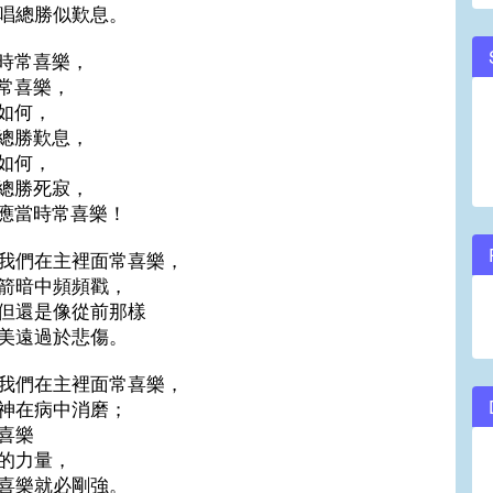
唱總勝似歎息。
時常喜樂，
常喜樂，
如何，
總勝歎息，
如何，
總勝死寂，
應當時常喜樂！
我們在主裡面常喜樂，
箭暗中頻頻戳，
但還是像從前那樣
美遠過於悲傷。
我們在主裡面常喜樂，
神在病中消磨；
喜樂
的力量，
喜樂就必剛強。