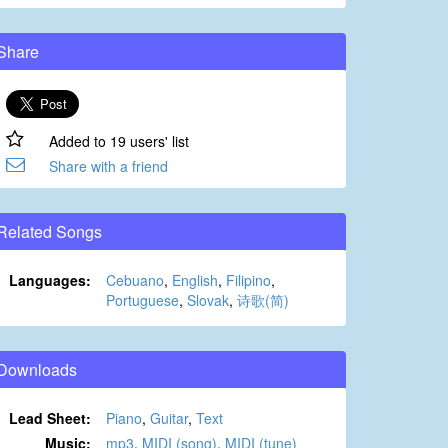
Share
Added to 19 users' list
Share with a friend
Related Songs
Languages:
Cebuano
,
English
,
Filipino
,
Portuguese
,
Slovak
,
诗歌(简)
Downloads
Lead Sheet:
Piano
,
Guitar
,
Text
Music:
mp3
,
MIDI (song)
,
MIDI (tune)