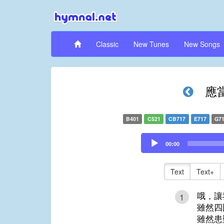
Classic
New Tunes
New Songs
應
B401
C521
CB717
E717
G7
Audio
00:00
Player
Text
Text+
哦，讓
1
雖然四
雖然患