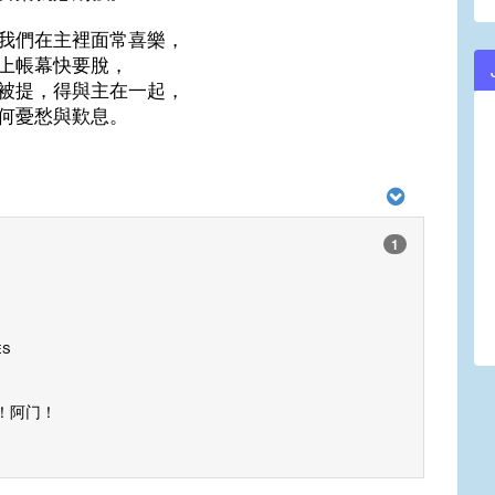
我們在主裡面常喜樂，
上帳幕快要脫，
被提，得與主在一起，
何憂愁與歎息。
1
es
！阿门！