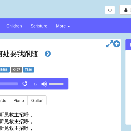
Children
Scripture
More
何处要我跟随
E586
K427
T586
Use
1x
Up/Down
Arrow
keys
rds
Piano
Guitar
to
increase
听见救主招呼，
or
听见救主招呼，
decrease
听见救主招呼，
volume.