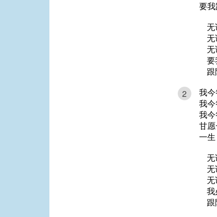
要我
无
无
无
要
跟
我今
2
我今
我今
甘愿
一生
无
无
无
我
跟