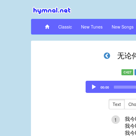
Classic
New Tunes
New Songs
无论
C427
Audio
00:00
Player
Text
Cho
我今
1
我今
我今