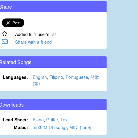
Share
Added to 1 user's list
Share with a friend
Related Songs
Languages:
English
,
Filipino
,
Portuguese
,
詩歌
(繁)
Downloads
Lead Sheet:
Piano
,
Guitar
,
Text
Music:
mp3
,
MIDI (song)
,
MIDI (tune)