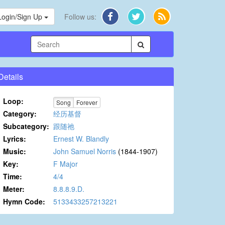
Login/Sign Up
Follow us:
Details
Loop:
Song
Forever
Category:
经历基督
Subcategory:
跟随祂
Lyrics:
Ernest W. Blandly
Music:
John Samuel Norris
(1844-1907)
Key:
F Major
Time:
4/4
Meter:
8.8.8.9.D.
Hymn Code:
5133433257213221