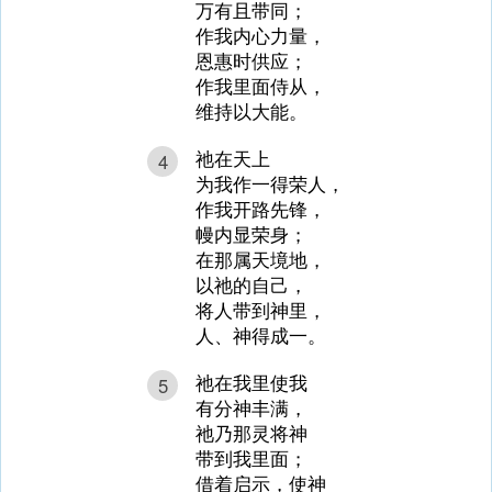
万有且带同；
作我内心力量，
恩惠时供应；
作我里面侍从，
维持以大能。
祂在天上
4
为我作一得荣人，
作我开路先锋，
幔内显荣身；
在那属天境地，
以祂的自己，
将人带到神里，
人、神得成一。
祂在我里使我
5
有分神丰满，
祂乃那灵将神
带到我里面；
借着启示，使神