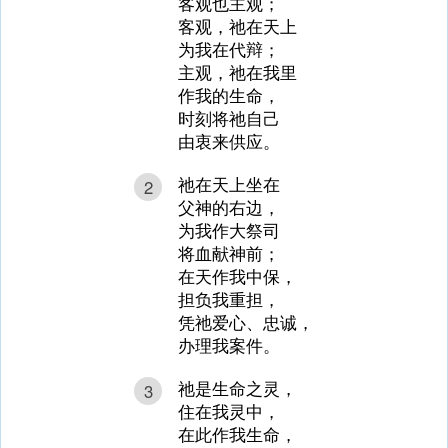
客观也主观；
客观，祂在天上
为我在代辩；
主观，祂在我里
作我的生命，
时刻将祂自己
由衷来供应。
祂在天上坐在
2
父神的右边，
为我作大祭司
将血献神前；
在天作我中保，
担负我重担，
凭祂爱心、忠诚，
办理我案件。
祂是生命之灵，
3
住在我灵中，
在此作我生命，