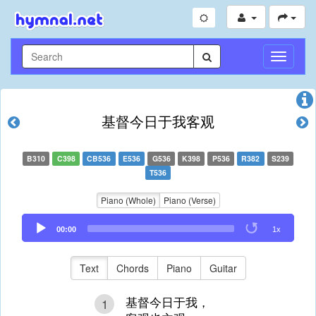
Toggle
Navigati
基督今日于我客观
B310
C398
CB536
E536
G536
K398
P536
R382
S239
T536
Piano (Whole)
Piano (Verse)
Audio
00:00
1x
Player
Text
Chords
Piano
Guitar
基督今日于我，
1