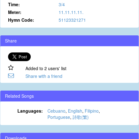
Time:
3/4
Meter:
11.11.11.11.
Hymn Code:
51123321271
Share
Added to 2 users' list
Share with a friend
Related Songs
Languages:
Cebuano
,
English
,
Filipino
,
Portuguese
,
詩歌(繁)
Downloads