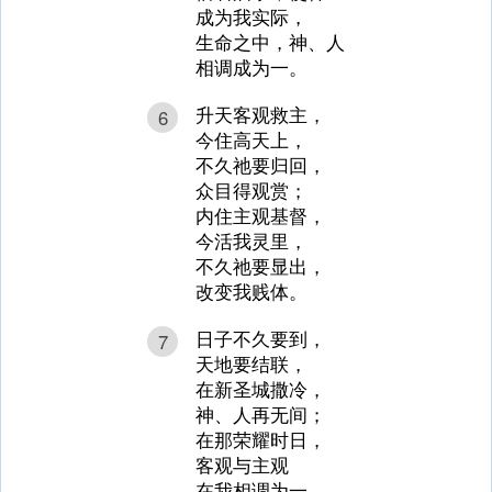
成为我实际，
生命之中，神、人
相调成为一。
升天客观救主，
6
今住高天上，
不久祂要归回，
众目得观赏；
内住主观基督，
今活我灵里，
不久祂要显出，
改变我贱体。
日子不久要到，
7
天地要结联，
在新圣城撒冷，
神、人再无间；
在那荣耀时日，
客观与主观
在我相调为一，