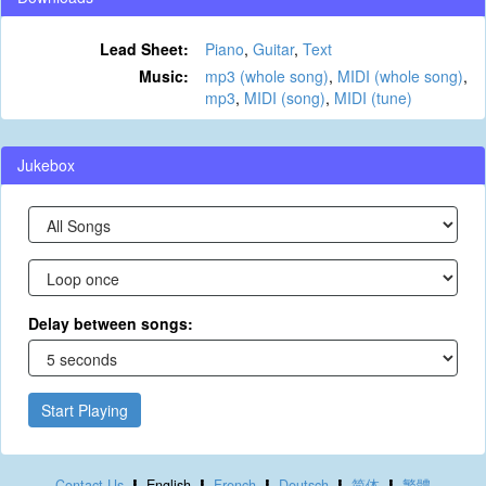
Lead Sheet:
Piano
,
Guitar
,
Text
Music:
mp3 (whole song)
,
MIDI (whole song)
,
mp3
,
MIDI (song)
,
MIDI (tune)
Jukebox
Delay between songs:
Start Playing
Contact Us
English
French
Deutsch
简体
繁體