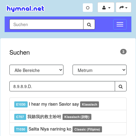
Navigati
umschal
Suchen
3
I hear my risen Savior say
E1030
Klassisch
我聽我的救主吩咐
C707
Klassisch (詩歌)
Salita Niya narining ko
T1030
Classic (Filipino)