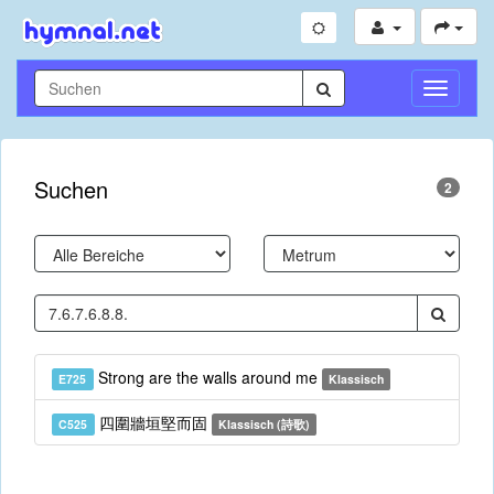
Navigati
umschal
Suchen
2
Strong are the walls around me
E725
Klassisch
四圍牆垣堅而固
C525
Klassisch (詩歌)