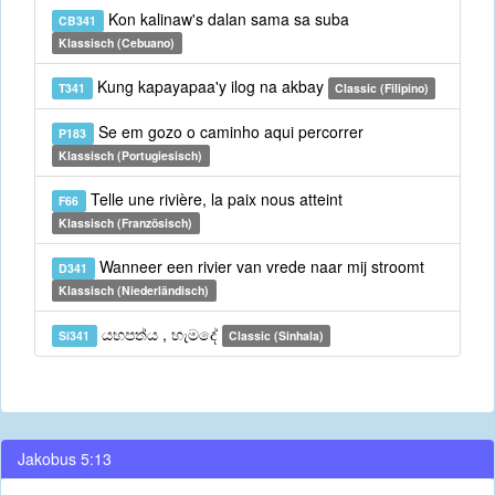
Kon kalinaw's dalan sama sa suba
CB341
Klassisch (Cebuano)
Kung kapayapaa'y ilog na akbay
T341
Classic (Filipino)
Se em gozo o caminho aqui percorrer
P183
Klassisch (Portugiesisch)
Telle une rivière, la paix nous atteint
F66
Klassisch (Französisch)
Wanneer een rivier van vrede naar mij stroomt
D341
Klassisch (Niederländisch)
යහපත්ය , හැමදේ
Si341
Classic (Sinhala)
Jakobus 5:13