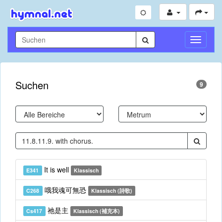
Navigati
umschal
Suchen
9
It is well
E341
Klassisch
哦我魂可無恐
C268
Klassisch (詩歌)
祂是主
Cs417
Klassisch (補充本)