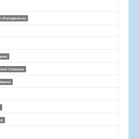
h (Portugiesisch)
ipino)
sisch (Cebuano)
ebuano)
)
o)