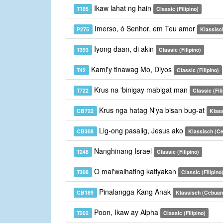
Ikaw lahat ng hain
T195
Classic (Filipino)
Imerso, ó Senhor, em Teu amor
P275
Klassisc
Iyong daan, di akin
T393
Classic (Filipino)
Kami'y tinawag Mo, Diyos
T42
Classic (Filipino)
Krus na 'binigay mabigat man
T722
Classic (Fil
Krus nga hatag N'ya bisan bug-at
CB722
Klas
Lig-ong pasalig, Jesus ako
CB308
Klassisch (C
Nanghinang Israel
T248
Classic (Filipino)
O mal'walhating katiyakan
T308
Classic (Filipino
Pinalangga Kang Anak
CB189
Klassisch (Cebuan
Poon, Ikaw ay Alpha
T202
Classic (Filipino)