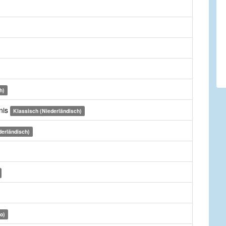
h)
'nis
Klassisch (Niederländisch)
derländisch)
o)