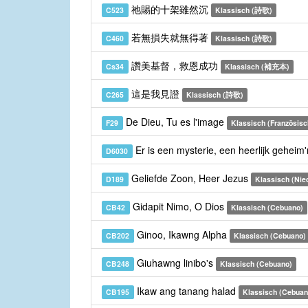
祂賜的十架雖然沉
C523
Klassisch (詩歌)
若無損失就無得著
C460
Klassisch (詩歌)
讚美基督，救恩成功
Cs34
Klassisch (補充本)
這是我見證
C265
Klassisch (詩歌)
De Dieu, Tu es l'image
F29
Klassisch (Französisc
Er is een mysterie, een heerlijk geheim
D6030
Geliefde Zoon, Heer Jezus
D189
Klassisch (Nie
Gidapit Nimo, O Dios
CB42
Klassisch (Cebuano)
Ginoo, Ikawng Alpha
CB202
Klassisch (Cebuano)
Giuhawng linibo's
CB248
Klassisch (Cebuano)
Ikaw ang tanang halad
CB195
Klassisch (Cebuan