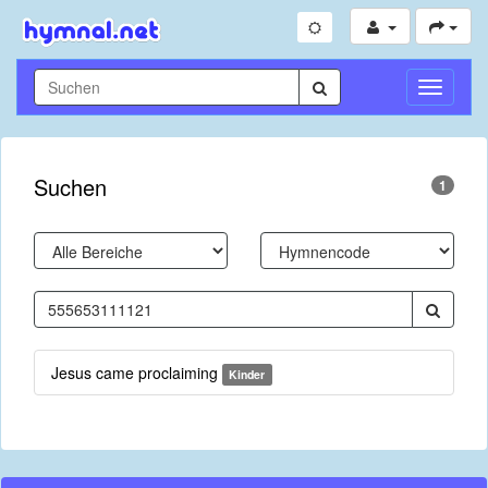
Navigati
umschal
Suchen
1
Jesus came proclaiming
Kinder