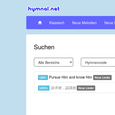
Klassisch
Neue Melodien
Neue 
Suchen
Pursue Him and know Him
LB41
Neue Lieder
追求祂，認識祂
LB41c
Neue Lieder