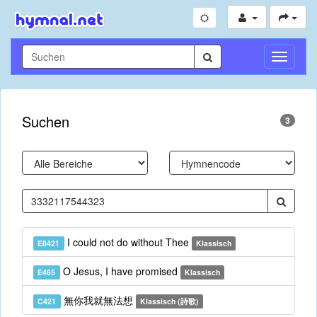
Navigati
umschal
Suchen
3
I could not do without Thee
E8421
Klassisch
O Jesus, I have promised
E465
Klassisch
無你我就無法想
C421
Klassisch (詩歌)