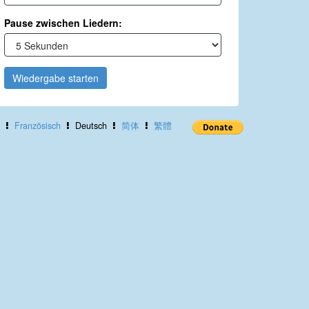
Pause zwischen Liedern:
Wiedergabe starten
Französisch
Deutsch
简体
繁體