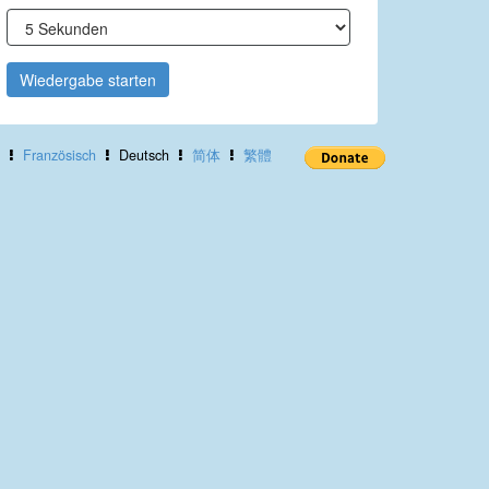
Wiedergabe starten
Französisch
Deutsch
简体
繁體