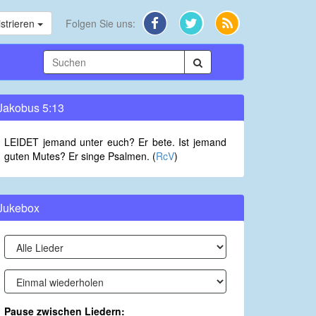
strieren
Folgen Sie uns:
Jakobus 5:13
LEIDET jemand unter euch? Er bete. Ist jemand
guten Mutes? Er singe Psalmen. (
RcV
)
Jukebox
Pause zwischen Liedern: