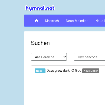
Klassisch
Neue Melodien
Neue 
Suchen
Days grew dark, O God
NS861
Neue Lieder