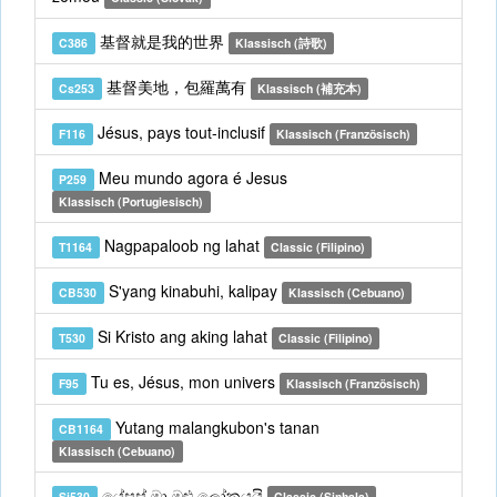
基督就是我的世界
C386
Klassisch (詩歌)
基督美地，包羅萬有
Cs253
Klassisch (補充本)
Jésus, pays tout-inclusif
F116
Klassisch (Französisch)
Meu mundo agora é Jesus
P259
Klassisch (Portugiesisch)
Nagpapaloob ng lahat
T1164
Classic (Filipino)
S'yang kinabuhi, kalipay
CB530
Klassisch (Cebuano)
Si Kristo ang aking lahat
T530
Classic (Filipino)
Tu es, Jésus, mon univers
F95
Klassisch (Französisch)
Yutang malangkubon's tanan
CB1164
Klassisch (Cebuano)
යේසුස් මා මුළු ලෝකයයි
Si530
Classic (Sinhala)