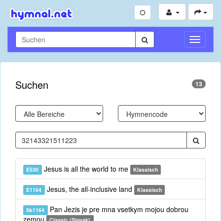
Navigati
umschal
Suchen
13
Jesus is all the world to me
E530
Klassisch
Jesus, the all-inclusive land
E1164
Klassisch
Pan Jezis je pre mna vsetkym mojou dobrou
Sk1164
zemou
Classic (Slovak)